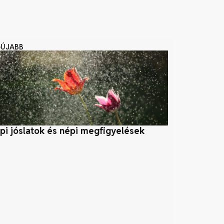
GÚJABB
pi jóslatok és népi megfigyelések
Szélerőmű