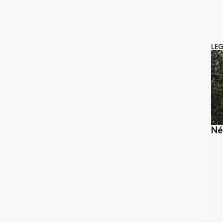
LE
Né