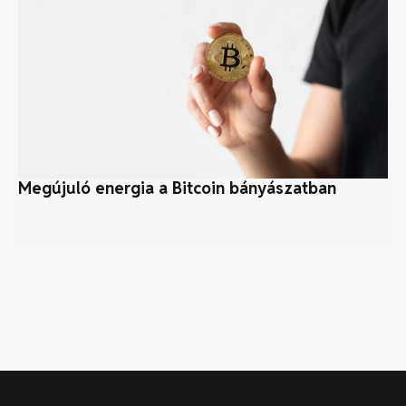
Megújuló energia a Bitcoin bányászatban
Ka
ka