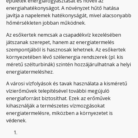
épületek energiafogyasztását és növeli az
energiahatékonyságot. A növényzet hűtő hatása
javítja a napelemek hatékonyságát, mivel alacsonyabb
hőmérsékleten jobban működnek.
Az esőkertek nemcsak a csapadékvíz kezelésében
játszanak szerepet, hanem az energiatermelés
szempontjából is hasznosak lehetnek. Az esőkertek
környezetében lévő szélenergia rendszerek (pl. kis
méretű szélturbinák) szintén hozzájárulhatnak a helyi
energiatermeléshez.
A városi vízfolyások és tavak használata a kisméretű
vízierőművek telepítésével további megújuló
energiaforrást biztosíthat. Ezek az erőművek
kihasználják a természetes vízmozgásokat
energiatermelésre, miközben a környezetet is
védenek.