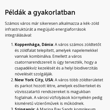
Példák a gyakorlatban
Számos város már sikeresen alkalmazza a kék-zöld
infrastruktúrát a megújuló energiaforrások
integrálásával:
Koppenhága, Dánia
: A város számos zöldtetőt
és zöldfalat telepített, amelyek napelemekkel
vannak kombinálva. Emellett a város
csatornarendszereit is úgy tervezték, hogy a
csapadékvíz kezelését és a helyi biodiverzitás
növelését szolgálják.
New York City, USA
: A város több zöldterületet
és parkot hozott létre, amelyek esőkerteket és
vízvisszatartó rendszereket is magukban
foglalnak. A városi vízfolyások környékén pedig
kisméretű vízierőművek is működnek.
Szingapúr
: A Marina Bay Sands komplexum