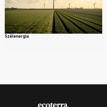
Szélenergia
Mi
al