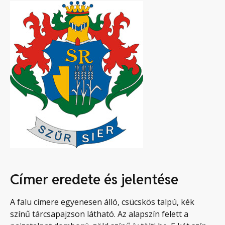
Címer eredete és jelentése
A falu címere egyenesen álló, csücskös talpú, kék
színű tárcsapajzson látható. Az alapszín felett a