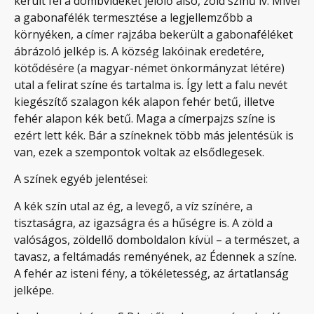
került fel a dombvidéket jelölő alsó, zöld színű ív. Mivel
a gabonafélék termesztése a legjellemzőbb a
környéken, a címer rajzába bekerült a gabonaféléket
ábrázoló jelkép is. A község lakóinak eredetére,
kötődésére (a magyar-német önkormányzat létére)
utal a felirat színe és tartalma is. Így lett a falu nevét
kiegészítő szalagon kék alapon fehér betű, illetve
fehér alapon kék betű. Maga a címerpajzs színe is
ezért lett kék. Bár a színeknek több más jelentésük is
van, ezek a szempontok voltak az elsődlegesek.
A színek egyéb jelentései:
A kék szín utal az ég, a levegő, a víz színére, a
tisztaságra, az igazságra és a hűségre is. A zöld a
valóságos, zöldellő domboldalon kívül – a természet, a
tavasz, a feltámadás reményének, az Édennek a színe.
A fehér az isteni fény, a tökéletesség, az ártatlanság
jelképe.