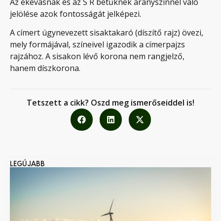
Az ekevasnak és az S R betűknek aranyszínnel való
jelölése azok fontosságát jelképezi.
A címert úgynevezett sisaktakaró (díszítő rajz) övezi,
mely formájával, színeivel igazodik a címerpajzs
rajzához. A sisakon lévő korona nem rangjelző,
hanem díszkorona.
Tetszett a cikk? Oszd meg ismerőseiddel is!
LEGÚJABB