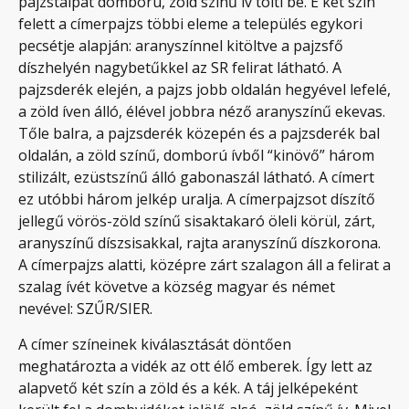
pajzstalpat domború, zöld színű ív tölti be. E két szín
felett a címerpajzs többi eleme a település egykori
pecsétje alapján: aranyszínnel kitöltve a pajzsfő
díszhelyén nagybetűkkel az SR felirat látható. A
pajzsderék elején, a pajzs jobb oldalán hegyével lefelé,
a zöld íven álló, élével jobbra néző aranyszínű ekevas.
Tőle balra, a pajzsderék közepén és a pajzsderék bal
oldalán, a zöld színű, domború ívből “kinövő” három
stilizált, ezüstszínű álló gabonaszál látható. A címert
ez utóbbi három jelkép uralja. A címerpajzsot díszítő
jellegű vörös-zöld színű sisaktakaró öleli körül, zárt,
aranyszínű díszsisakkal, rajta aranyszínű díszkorona.
A címerpajzs alatti, középre zárt szalagon áll a felirat a
szalag ívét követve a község magyar és német
nevével: SZŰR/SIER.
A címer színeinek kiválasztását döntően
meghatározta a vidék az ott élő emberek. Így lett az
alapvető két szín a zöld és a kék. A táj jelképeként