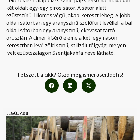
Lekerekített alapú kék színű pajzs felső harmadában
két oldalt egy-egy piros sátor. A sátor alatt
ezüstszínű, liliomos végű Jakab-kereszt lebeg. A jobb
oldali sátorban egy aranyszínű szőlőfürt levéllel, a bal
oldali sátorban egy aranyszínű, ekevasat tartó
oroszlán. A címer kísérő eleme a két, egymáson
keresztben lévő zöld színű, stilizált tölgyág, melyen
ívelt ezüstszalagon Szentjakabfa neve látható.
Tetszett a cikk? Oszd meg ismerőseiddel is!
LEGÚJABB