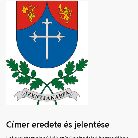
Címer eredete és jelentése