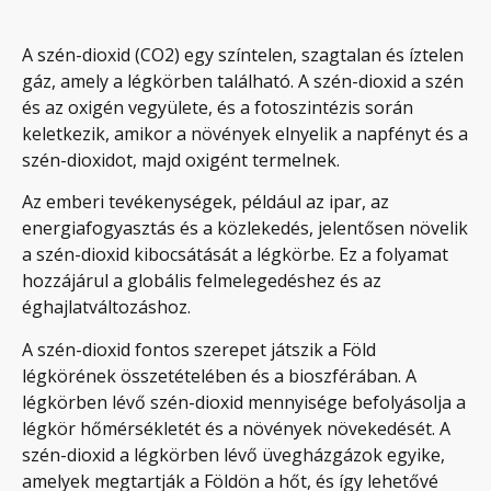
A szén-dioxid (CO2) egy színtelen, szagtalan és íztelen
gáz, amely a légkörben található. A szén-dioxid a szén
és az oxigén vegyülete, és a fotoszintézis során
keletkezik, amikor a növények elnyelik a napfényt és a
szén-dioxidot, majd oxigént termelnek.
Az emberi tevékenységek, például az ipar, az
energiafogyasztás és a közlekedés, jelentősen növelik
a szén-dioxid kibocsátását a légkörbe. Ez a folyamat
hozzájárul a globális felmelegedéshez és az
éghajlatváltozáshoz.
A szén-dioxid fontos szerepet játszik a Föld
légkörének összetételében és a bioszférában. A
légkörben lévő szén-dioxid mennyisége befolyásolja a
légkör hőmérsékletét és a növények növekedését. A
szén-dioxid a légkörben lévő üvegházgázok egyike,
amelyek megtartják a Földön a hőt, és így lehetővé