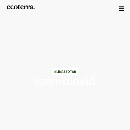
KLÍMASZÓTÁR
szén-dioxid