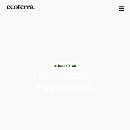
KLÍMASZÓTÁR
szén-dioxid-
egyenérték