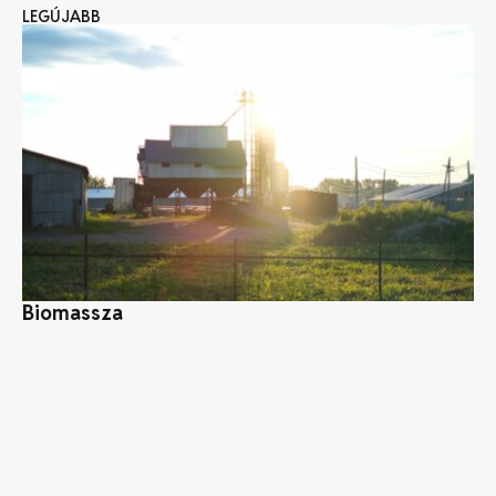
LEGÚJABB
Biomassza
A