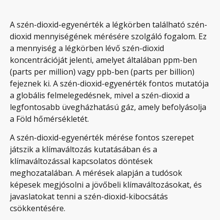
A szén-dioxid-egyenérték a légkörben található szén-
dioxid mennyiségének mérésére szolgáló fogalom. Ez
a mennyiség a légkörben lévő szén-dioxid
koncentrációját jelenti, amelyet általában ppm-ben
(parts per million) vagy ppb-ben (parts per billion)
fejeznek ki. A szén-dioxid-egyenérték fontos mutatója
a globális felmelegedésnek, mivel a szén-dioxid a
legfontosabb üvegházhatású gáz, amely befolyásolja
a Föld hőmérsékletét.
A szén-dioxid-egyenérték mérése fontos szerepet
játszik a klímaváltozás kutatásában és a
klímaváltozással kapcsolatos döntések
meghozatalában. A mérések alapján a tudósok
képesek megjósolni a jövőbeli klímaváltozásokat, és
javaslatokat tenni a szén-dioxid-kibocsátás
csökkentésére.