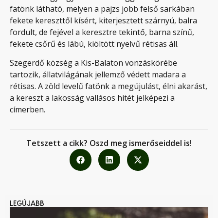
fatönk látható, melyen a pajzs jobb felső sarkában
fekete kereszttől kísért, kiterjesztett szárnyú, balra
fordult, de fejével a keresztre tekintő, barna színű,
fekete csőrű és lábú, kiöltött nyelvű rétisas áll.
Szegerdő község a Kis-Balaton vonzáskörébe
tartozik, állatvilágának jellemző védett madara a
rétisas. A zöld levelű fatönk a megújulást, élni akarást,
a kereszt a lakosság vallásos hitét jelképezi a
címerben.
Tetszett a cikk? Oszd meg ismerőseiddel is!
LEGÚJABB