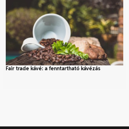
Fair trade kávé: a fenntartható kávézás
Mi
ko