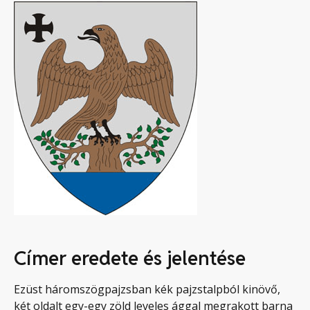
Címer eredete és jelentése
Ezüst háromszögpajzsban kék pajzstalpból kinövő,
két oldalt egy-egy zöld leveles ággal megrakott barna