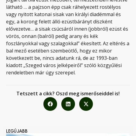
látható … a pajzson épp csak ráhelyezett rostélyos
vagy nyitott katonai sisak van királyi diadémmal és
egy, a korong felett álló ezüstbárányt díszként
elővezetve… a sisak csúcsáról innen (jobbról) ezüst és
vörös, onnan (balról) pedig arany és kék
foszlányokkal vagy szalagokkal” ékesített. Az eltérés a
bal mező esetében szembeötlő, hogy ez mikor
következett be, nincs adatunk rá, de az 1993-ban
kiadott „Szeged város jelképeiről” szóló közgyűlési
rendeletben már úgy szerepel.
Tetszett a cikk? Oszd meg ismerőseiddel is!
LEGÚJABB