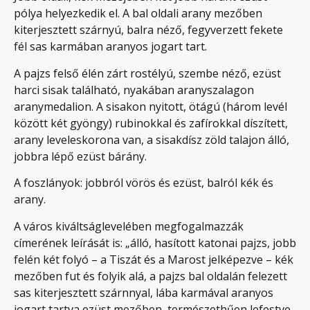
pólya helyezkedik el. A bal oldali arany mezőben
kiterjesztett szárnyú, balra néző, fegyverzett fekete
fél sas karmában aranyos jogart tart.
A pajzs felső élén zárt rostélyú, szembe néző, ezüst
harci sisak található, nyakában aranyszalagon
aranymedalion. A sisakon nyitott, ötágú (három levél
között két gyöngy) rubinokkal és zafírokkal díszített,
arany leveleskorona van, a sisakdísz zöld talajon álló,
jobbra lépő ezüst bárány.
A foszlányok: jobbról vörös és ezüst, balról kék és
arany.
A város kiváltságlevelében megfogalmazzák
címerének leírását is: „álló, hasított katonai pajzs, jobb
felén két folyó – a Tiszát és a Marost jelképezve – kék
mezőben fut és folyik alá, a pajzs bal oldalán felezett
sas kiterjesztett szárnnyal, lába karmával aranyos
jogart tartva ezüst mezőben, természethűen lefestve