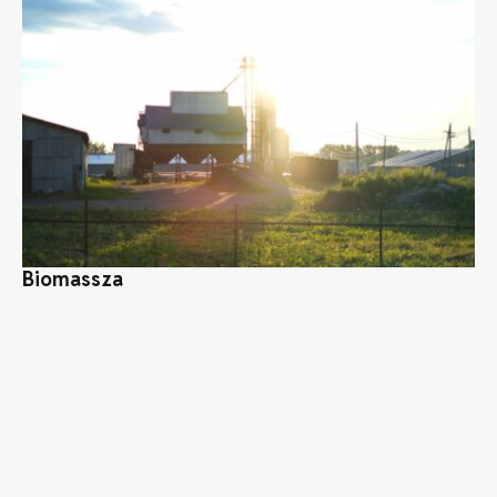
Biomassza
S