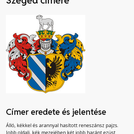
Szeged címere
Címer eredete és jelentése
Álló, kékkel és arannyal hasított reneszánsz pajzs.
Jobb oldali, kék mezejében két jobb haránt ezüst