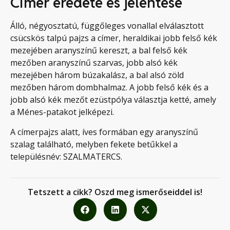
Címer eredete és jelentése
Álló, négyosztatú, függőleges vonallal elválasztott
csücskös talpú pajzs a címer, heraldikai jobb felső kék
mezejében aranyszínű kereszt, a bal felső kék
mezőben aranyszínű szarvas, jobb alsó kék
mezejében három búzakalász, a bal alsó zöld
mezőben három dombhalmaz. A jobb felső kék és a
jobb alsó kék mezőt ezüstpólya választja ketté, amely
a Ménes-patakot jelképezi.
A címerpajzs alatt, íves formában egy aranyszínű
szalag található, melyben fekete betűkkel a
településnév: SZALMATERCS.
Tetszett a cikk? Oszd meg ismerőseiddel is!