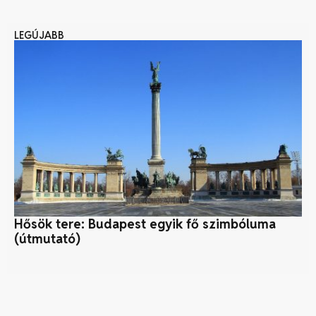
LEGÚJABB
Hősök tere: Budapest egyik fő szimbóluma
Mi
(útmutató)
al