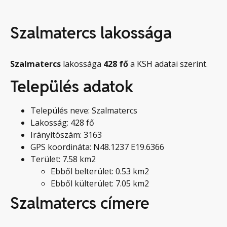
Szalmatercs lakossága
Szalmatercs
lakossága
428
fő
a KSH adatai szerint.
Település adatok
Település neve: Szalmatercs
Lakosság: 428 fő
Irányítószám: 3163
GPS koordináta: N48.1237 E19.6366
Terület: 7.58 km2
Ebből belterület: 0.53 km2
Ebből külterület: 7.05 km2
Szalmatercs címere