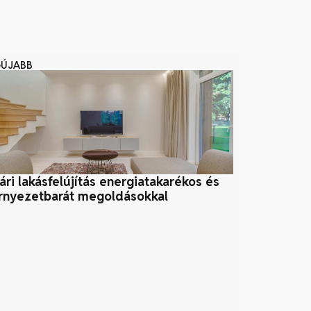
GÚJABB
ári lakásfelújítás energiatakarékos és
Az energiahat
rnyezetbarát megoldásokkal