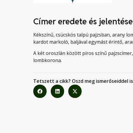
Címer eredete és jelentése
Kékszínű, csücskös talpú pajzsban, arany lo
kardot markoló, baljával egymást érintő, ar
A két oroszlán között piros színű pajzscímer
lombkorona.
Tetszett a cikk? Oszd meg ismerőseiddel is