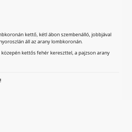
mbkoronán kettő, kétl ábon szembenálló, jobbjával
anyoroszlán áll az arany lombkoronán.
, közepén kettős fehér kereszttel, a pajzson arany
!