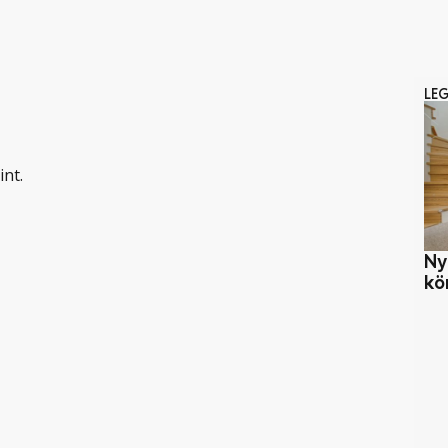
LE
int.
Ny
kö