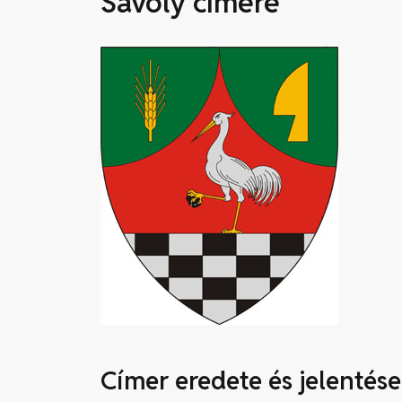
Sávoly címere
Címer eredete és jelentése