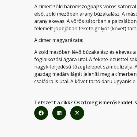
A címer: zöld háromszögpajzs vörös sátorral 
első, zöld mezőben arany búzakalász. A más
arany ekevas. A vörös sátorban a pajzslábon 
felemelt jobbjában fekete golyót (követ) tart.
A címer magyarázata:
A zöld mezőben lévő búzakalász és ekevas a 
foglalkozási ágára utal. A fekete-ezüsttel s
nagykiterjedésű tőzegtelepet szimbolizálja. 
gazdag madárvilágát jeleníti meg a címerben,
családra is utal. A követ tartó daru ugyanis e
Tetszett a cikk? Oszd meg ismerőseiddel is