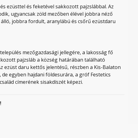
és ezüsttel és feketével sakkozott pajzslábbal. Az
odik, ugyancsak zöld mezőben élével jobbra néző
álló, jobbra fordult, aranylábú és csőrű ezüstdaru
település mezőgazdasági jellegére, a lakosság fő
akkozott pajzsláb a község határában található
Az ezüst daru kettős jelentésű, részben a Kis-Balaton
 de egyben hajdani földesurára, a gróf Festetics
 család címerének sisakdíszét képezi.
!