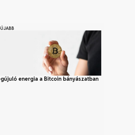
GÚJABB
gújuló energia a Bitcoin bányászatban
A fenntarthat