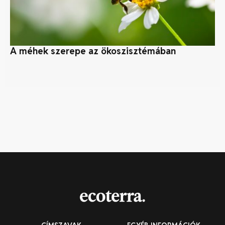
A méhek szerepe az ökoszisztémában
5 