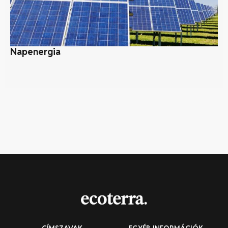
Napenergia
Mi
ko