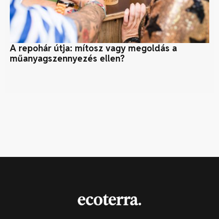
A repohár útja: mítosz vagy megoldás a
Or
műanyagszennyezés ellen?
a 