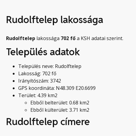
Rudolftelep lakossága
Rudolftelep
lakossága
702
fő
a KSH adatai szerint.
Település adatok
Település neve: Rudolftelep
Lakosság: 702 fő
Irányítószám: 3742
GPS koordináta: N48.309 E20.6699
Terület: 4.39 km2
Ebből belterület: 0.68 km2
Ebből külterület: 3.71 km2
Rudolftelep címere