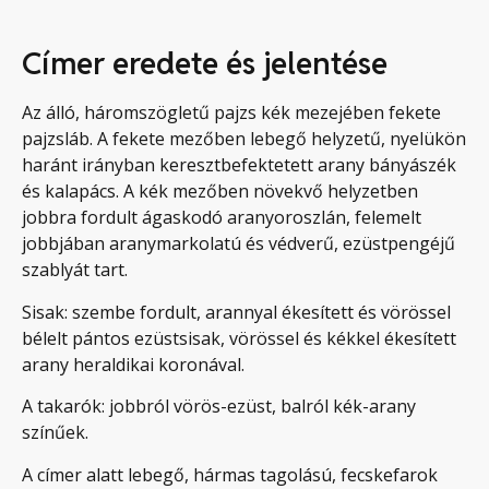
Címer eredete és jelentése
Az álló, háromszögletű pajzs kék mezejében fekete
pajzsláb. A fekete mezőben lebegő helyzetű, nyelükön
haránt irányban keresztbefektetett arany bányászék
és kalapács. A kék mezőben növekvő helyzetben
jobbra fordult ágaskodó aranyoroszlán, felemelt
jobbjában aranymarkolatú és védverű, ezüstpengéjű
szablyát tart.
Sisak: szembe fordult, arannyal ékesített és vörössel
bélelt pántos ezüstsisak, vörössel és kékkel ékesített
arany heraldikai koronával.
A takarók: jobbról vörös-ezüst, balról kék-arany
színűek.
A címer alatt lebegő, hármas tagolású, fecskefarok