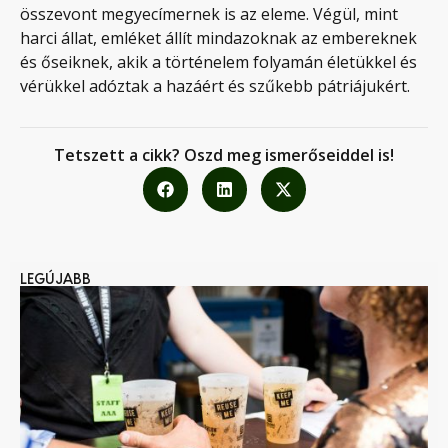
összevont megyecímernek is az eleme. Végül, mint
harci állat, emléket állít mindazoknak az embereknek
és őseiknek, akik a történelem folyamán életükkel és
vérükkel adóztak a hazáért és szűkebb pátriájukért.
Tetszett a cikk? Oszd meg ismerőseiddel is!
LEGÚJABB