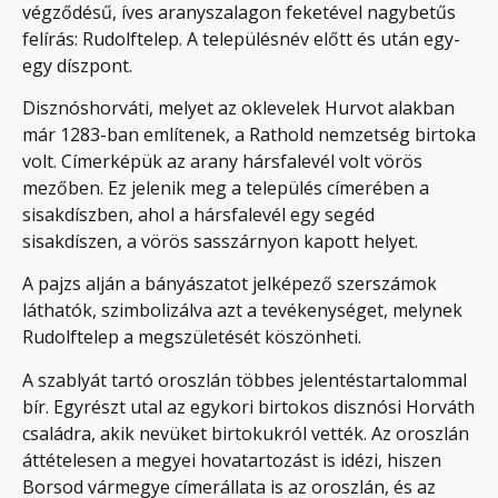
végződésű, íves aranyszalagon feketével nagybetűs
felírás: Rudolftelep. A településnév előtt és után egy-
egy díszpont.
Disznóshorváti, melyet az oklevelek Hurvot alakban
már 1283-ban említenek, a Rathold nemzetség birtoka
volt. Címerképük az arany hársfalevél volt vörös
mezőben. Ez jelenik meg a település címerében a
sisakdíszben, ahol a hársfalevél egy segéd
sisakdíszen, a vörös sasszárnyon kapott helyet.
A pajzs alján a bányászatot jelképező szerszámok
láthatók, szimbolizálva azt a tevékenységet, melynek
Rudolftelep a megszületését köszönheti.
A szablyát tartó oroszlán többes jelentéstartalommal
bír. Egyrészt utal az egykori birtokos disznósi Horváth
családra, akik nevüket birtokukról vették. Az oroszlán
áttételesen a megyei hovatartozást is idézi, hiszen
Borsod vármegye címerállata is az oroszlán, és az