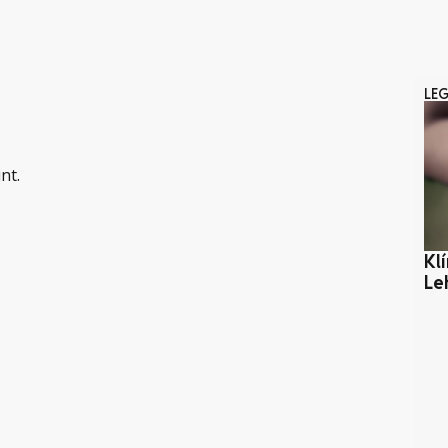
LE
nt.
Kl
Le