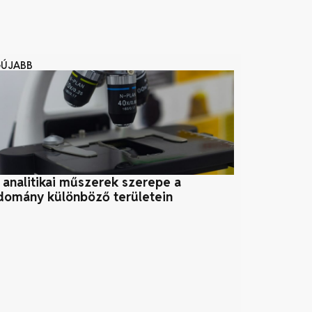
GÚJABB
 analitikai műszerek szerepe a
Vízerőmű
domány különböző területein