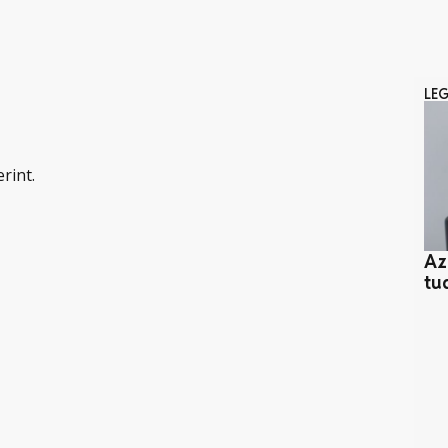
LE
rint.
Az
tu