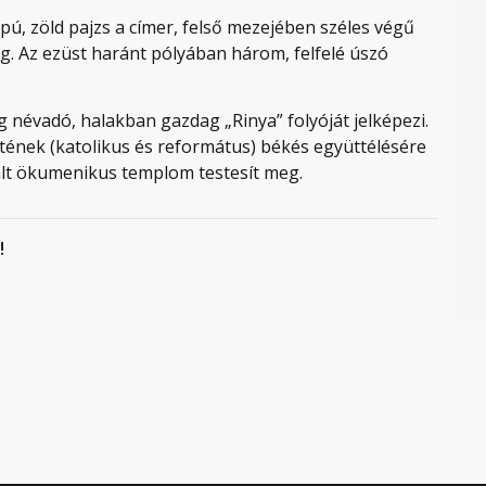
lpú, zöld pajzs a címer, felső mezejében széles végű
g. Az ezüst haránt pólyában három, felfelé úszó
 névadó, halakban gazdag „Rinya” folyóját jelképezi.
zetének (katolikus és református) békés együttélésére
nált ökumenikus templom testesít meg.
!