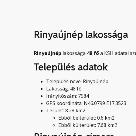
Rinyaújnép lakossága
Rinyaújnép
lakossága
48
fő
a KSH adatai sze
Település adatok
Település neve: Rinyaújnép
Lakosság: 48 fő
Irányítószám: 7584
GPS koordináta: N46.0799 E17.3523
Terület: 8.28 km2
Ebből belterület: 0.6 km2
Ebből külterület: 7.68 km2