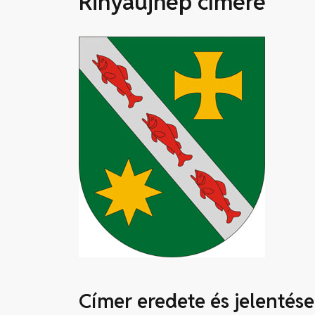
Rinyaújnép címere
Címer eredete és jelentése