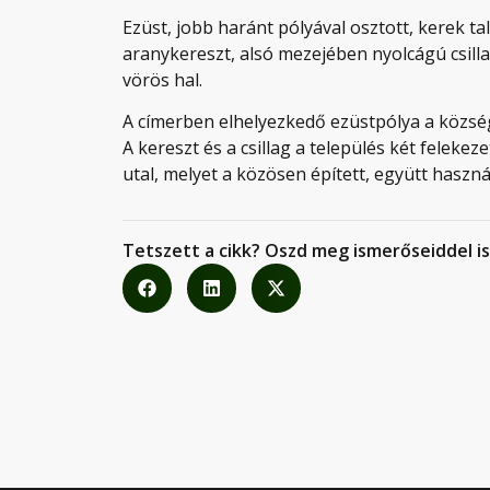
Ezüst, jobb haránt pólyával osztott, kerek ta
aranykereszt, alsó mezejében nyolcágú csilla
vörös hal.
A címerben elhelyezkedő ezüstpólya a község
A kereszt és a csillag a település két feleke
utal, melyet a közösen épített, együtt hasz
Tetszett a cikk? Oszd meg ismerőseiddel is