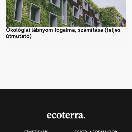
Ökológiai lábnyom fogalma, számítása (teljes
Ér
útmutató)