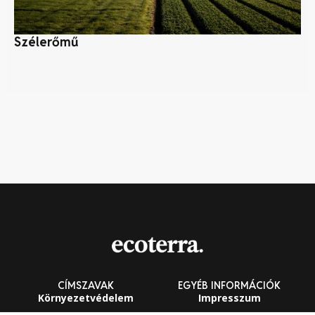
Szélerőmű
Mi
ép
CÍMSZAVAK
EGYÉB INFORMÁCIÓK
Környezetvédelem
Impresszum