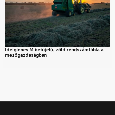
Ideiglenes M betűjelű, zöld rendszámtábla a
K
mezőgazdaságban