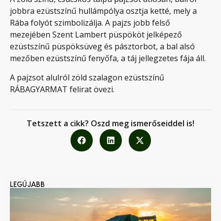
jobbra ezüstszínű hullámpólya osztja ketté, mely a
Rába folyót szimbolizálja. A pajzs jobb felső
mezejében Szent Lambert püspököt jelképező
ezüstszínű püspöksüveg és pásztorbot, a bal alsó
mezőben ezüstszínű fenyőfa, a táj jellegzetes fája áll.
A pajzsot alulról zöld szalagon ezüstszínű
RÁBAGYARMAT felirat övezi.
Tetszett a cikk? Oszd meg ismerőseiddel is!
LEGÚJABB