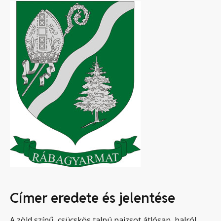
Címer eredete és jelentése
A zöld színű, csücskös talpú pajzsot átlósan, balról