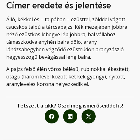
Címer eredete és jelentése
Álló, kékkel és – talpában – ezüsttel, zölddel vágott
csücskös talpú a tárcsapajzs. Kék mezejében jobbra
néző ezüstkos lebegve lép jobbra, bal vállához
támaszkodva enyhén balra dőlő, arany
lándzsahegyben végződő ezüstrúdon aranyzászló
hegyesszögű bevágással leng balra.
A pajzs felső élén vörös bélésű, rubinokkal ékesített,
ötágú (három levél között két kék gyöngy), nyitott,
aranyleveles korona helyezkedik el.
Tetszett a cikk? Oszd meg ismerőseiddel is!