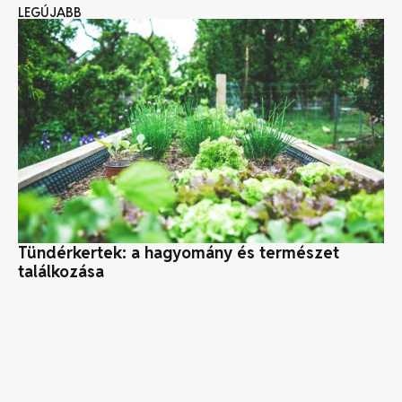
LEGÚJABB
Tündérkertek: a hagyomány és természet
Ár
találkozása