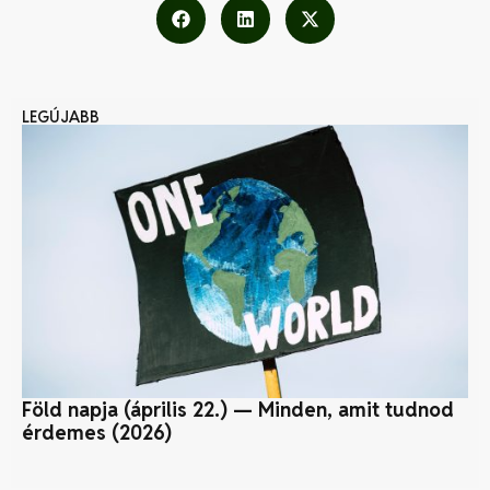
LEGÚJABB
Föld napja (április 22.) — Minden, amit tudnod
A 
érdemes (2026)