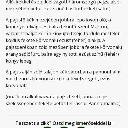
Álló, kékkel és zölddel vágott háromszögű pajzs, alsó
mezejében betolt kék színű hasított ékkel (sátor).
A pajzsfő kék mezejében jobbra lépő lovon ülő, a
köpenyét elvágó és balra tekintő Szent Márton,
valamint balját kérőn kinyújtó feléje forduló meztelen
koldus fekete körvonalú ezüst (fehér) alakja. A
pajzsderékban zöld mezőben jobbra fekete körvonalú
arany szőlőfürt, balra egy nyitott, ezüst színű (fehér)
könyv lebeg.
A pajzs alján zöld talajon kék sátorban a pannonhalmi
Vár (bencés Főmonostor) feketével szegett, ezüst
körvonalai.
(önállóan alkalmazva: a pajzs felett, annak teljes
szélességében fekete betűs felírással: Pannonhalma.)
Tetszett a cikk? Oszd meg ismerőseiddel is!