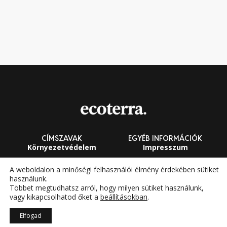
CÍMSZAVAK
EGYÉB INFORMÁCIÓK
Környezetvédelem
Impresszum
Fenntarthatóság
Általános Szerződési
A weboldalon a minőségi felhasználói élmény érdekében sütiket
Feltételek
használunk.
Megújuló energia
Többet megtudhatsz arról, hogy milyen sütiket használunk,
vagy kikapcsolhatod őket a
beállításokban
.
Elfogad