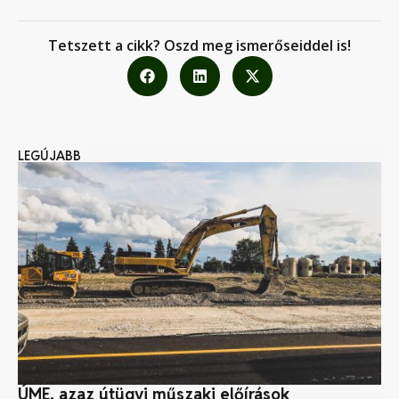
Tetszett a cikk? Oszd meg ismerőseiddel is!
LEGÚJABB
ÚME, azaz útügyi műszaki előírások
Kö