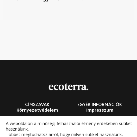
zö
CÍMSZAVAK
EGYÉB INFORMÁCIÓK
Környezetvédelem
Impresszum
Fenntarthatóság
Általános Szerződési
A weboldalon a minőségi felhasználói élmény érdekében sütiket
Feltételek
használunk.
Megújuló energia
Többet megtudhatsz arról, hogy milyen sütiket használunk,