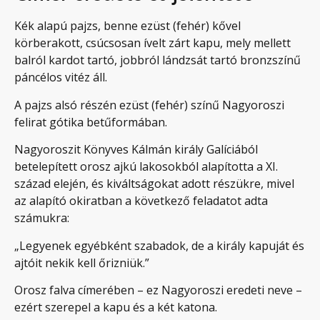
Kék alapú pajzs, benne ezüst (fehér) kővel
körberakott, csúcsosan ívelt zárt kapu, mely mellett
balról kardot tartó, jobbról lándzsát tartó bronzszínű
páncélos vitéz áll.
A pajzs alsó részén ezüst (fehér) színű Nagyoroszi
felirat gótika betűformában.
Nagyoroszit Könyves Kálmán király Galíciából
betelepített orosz ajkú lakosokból alapította a XI.
század elején, és kiváltságokat adott részükre, mivel
az alapító okiratban a következő feladatot adta
számukra:
„Legyenek egyébként szabadok, de a király kapuját és
ajtóit nekik kell őrizniük.”
Orosz falva címerében – ez Nagyoroszi eredeti neve –
ezért szerepel a kapu és a két katona.