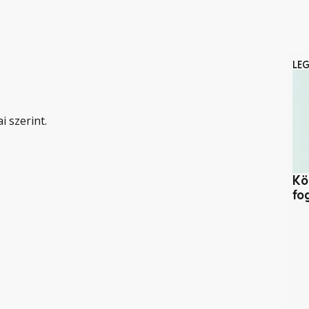
LE
i szerint.
Kö
fo