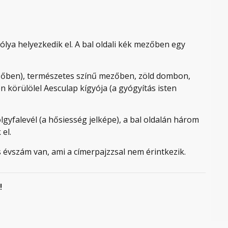
lya helyezkedik el. A bal oldali kék mezőben egy
őben), természetes színű mezőben, zöld dombon,
en körülölel Aesculap kígyója (a gyógyítás isten
lgyfalevél (a hősiesség jelképe), a bal oldalán három
 el.
s évszám van, ami a címerpajzzsal nem érintkezik.
!