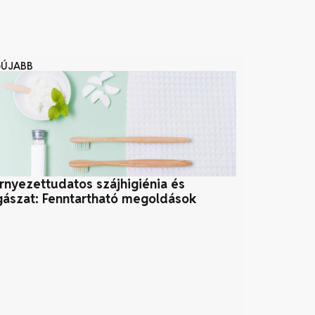
GÚJABB
rnyezettudatos szájhigiénia és
Minden, amit
gászat: Fenntartható megoldások
hőszigetelés