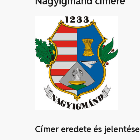
Nagyigmánd címere
Címer eredete és jelentése