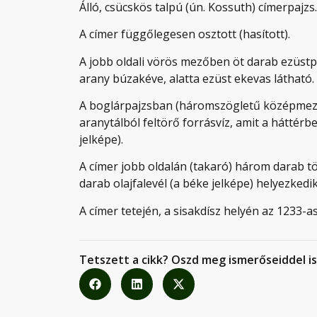
Álló, csücskös talpú (ún. Kossuth) címerpajzs.
A címer függőlegesen osztott (hasított).
A jobb oldali vörös mezőben öt darab ezüstpó
arany búzakéve, alatta ezüst ekevas látható.
A boglárpajzsban (háromszögletű középmez
aranytálból feltörő forrásvíz, amit a háttérb
jelképe).
A címer jobb oldalán (takaró) három darab tö
darab olajfalevél (a béke jelképe) helyezkedik
A címer tetején, a sisakdísz helyén az 1233-a
Tetszett a cikk? Oszd meg ismerőseiddel is