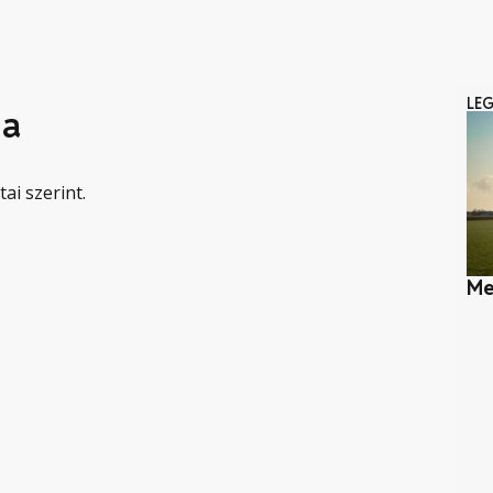
LE
ga
ai szerint.
Me