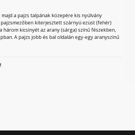
k, majd a pajzs talpának közepére kis nyúlvány
ú pajzsmezőben kiterjesztett szárnyú ezüst (fehér)
lja három kicsinyét az arany (sárga) színű fészekben,
pban. A pajzs jobb és bal oldalán egy-egy aranyszínű
!