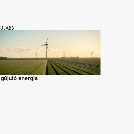
GÚJABB
gújuló energia
Hősök tere: 
szimbóluma 