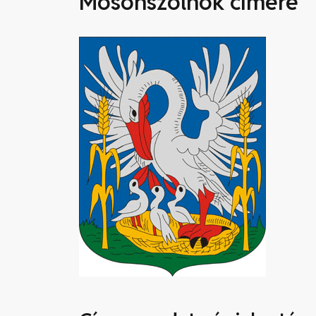
Mosonszolnok címere