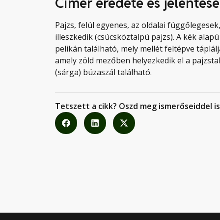
Címer eredete és jelentése
Pajzs, felül egyenes, az oldalai függőlegese
illeszkedik (csúcsköztalpú pajzs). A kék alap
pelikán található, mely mellét feltépve táplá
amely zöld mezőben helyezkedik el a pajzstal
(sárga) búzaszál található.
Tetszett a cikk? Oszd meg ismerőseiddel is