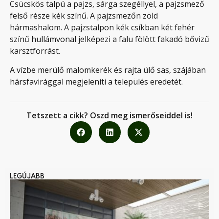
Csücskös talpú a pajzs, sárga szegéllyel, a pajzsmező
felső része kék színű. A pajzsmezőn zöld
hármashalom. A pajzstalpon kék csíkban két fehér
színű hullámvonal jelképezi a falu fölött fakadó bővizű
karsztforrást.
A vízbe merülő malomkerék és rajta ülő sas, szájában
hársfavirággal megjeleníti a település eredetét.
Tetszett a cikk? Oszd meg ismerőseiddel is!
LEGÚJABB