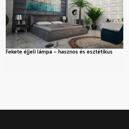
Fekete éjjeli lámpa – hasznos és esztétikus
5 