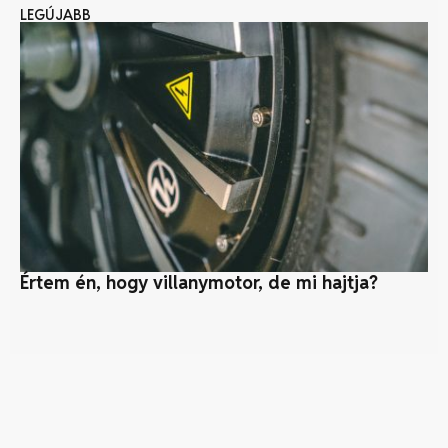
LEGÚJABB
Értem én, hogy villanymotor, de mi hajtja?
Né