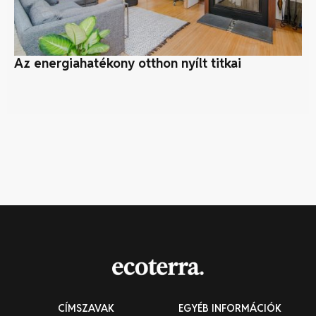
Az energiahatékony otthon nyílt titkai
Mi
al
CÍMSZAVAK
EGYÉB INFORMÁCIÓK