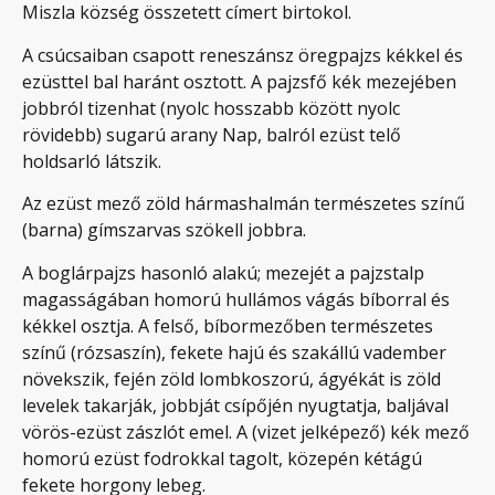
Miszla község összetett címert birtokol.
A csúcsaiban csapott reneszánsz öregpajzs kékkel és
ezüsttel bal haránt osztott. A pajzsfő kék mezejében
jobbról tizenhat (nyolc hosszabb között nyolc
rövidebb) sugarú arany Nap, balról ezüst telő
holdsarló látszik.
Az ezüst mező zöld hármashalmán természetes színű
(barna) gímszarvas szökell jobbra.
A boglárpajzs hasonló alakú; mezejét a pajzstalp
magasságában homorú hullámos vágás bíborral és
kékkel osztja. A felső, bíbormezőben természetes
színű (rózsaszín), fekete hajú és szakállú vadember
növekszik, fején zöld lombkoszorú, ágyékát is zöld
levelek takarják, jobbját csípőjén nyugtatja, baljával
vörös-ezüst zászlót emel. A (vizet jelképező) kék mező
homorú ezüst fodrokkal tagolt, közepén kétágú
fekete horgony lebeg.