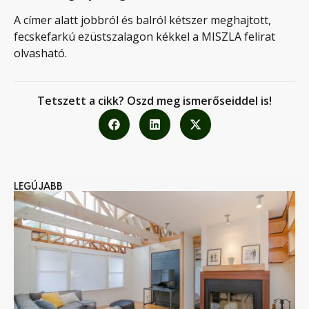
A címer alatt jobbról és balról kétszer meghajtott,
fecskefarkú ezüstszalagon kékkel a MISZLA felirat
olvasható.
Tetszett a cikk? Oszd meg ismerőseiddel is!
LEGÚJABB