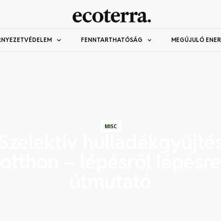
RNYEZETVÉDELEM
FENNTARTHATÓSÁG
MEGÚJULÓ ENER
MISC
Szelektív hulladékgyűjté
otthon – lépésről lépésre
útmutató