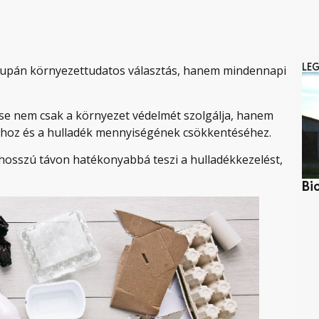
LE
csupán környezettudatos választás, hanem mindennapi
se nem csak a környezet védelmét szolgálja, hanem
ához és a hulladék mennyiségének csökkentéséhez.
hosszú távon hatékonyabbá teszi a hulladékkezelést,
Bi