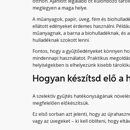
otthon. Ajánlott legalább öt különböző táro
meglegyen a maga helye.
A műanyagok, papír, üveg, fém és biohulladé
ellátott edényeket érdemes használni. Példáu
műanyagnak, a barna a biohulladéknak, és a
hulladéknak szokott lenni.
Fontos, hogy a gyűjtőedényeket könnyen hoz
mindennapi használatot. Praktikus megoldá
helyiségekben is elhelyezünk kisebb tárolóka
Hogyan készítsd elő a 
A szelektív gyűjtés hatékonyságának növelé
megfelelően előkészítsük.
Ez első sorban azt jelenti, hogy az újrahas
vagy az üvegeket – ki kell öblíteni, hogy el