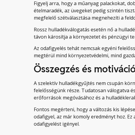
Figyelj arra, hogy a műanyag palackokat, dob
ételmaradék, az üvegeket pedig szintén tisz
megfelelő szétválasztása megnehezíti a feldo
Rossz hulladékválogatás esetén nő a hullad
távon károsítja a környezetet és pénzügyi t
Az odafigyelés tehát nemcsak egyéni felelős
megtérül mind környezetvédelmi, mind gazd
Összegzés és motiváci
A szelektív hulladékgyűjtés nem csupán kö
felelősségünk része. Tudatosan válogatva és
erőforrások megóvásához és a hulladéklera
Fontos megérteni, hogy a változás kis lépése
odafigyel, az már komoly eredményt hoz. Ez 
odafigyelést igényel.