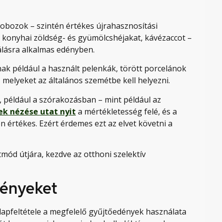
bozok – szintén értékes újrahasznosítási
 konyhai zöldség- és gyümölcshéjakat, kávézaccot –
álásra alkalmas edényben.
ak például a használt pelenkák, törött porcelánok
melyeket az általános szemétbe kell helyezni.
s, például a szórakozásban – mint például az
k nézése utat nyit
a mértékletesség felé, és a
n értékes. Ezért érdemes ezt az elvet követni a
mód útjára, kezdve az otthoni szelektív
dényeket
alapfeltétele a megfelelő gyűjtőedények használata