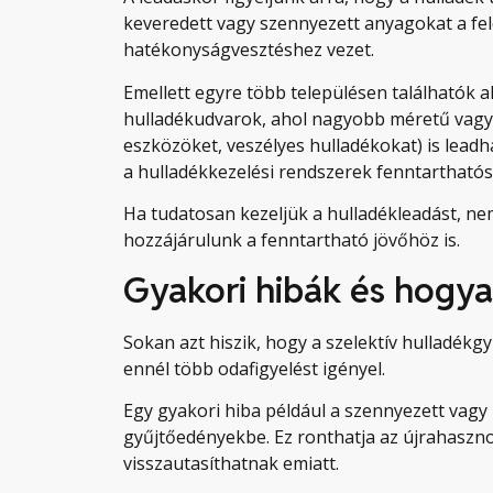
keveredett vagy szennyezett anyagokat a fel
hatékonyságvesztéshez vezet.
Emellett egyre több településen találhatók a
hulladékudvarok, ahol nagyobb méretű vagy s
eszközöket, veszélyes hulladékokat) is leadh
a hulladékkezelési rendszerek fenntarthatós
Ha tudatosan kezeljük a hulladékleadást, n
hozzájárulunk a fenntartható jövőhöz is.
Gyakori hibák és hogya
Sokan azt hiszik, hogy a szelektív hulladékgy
ennél több odafigyelést igényel.
Egy gyakori hiba például a szennyezett vagy
gyűjtőedényekbe. Ez ronthatja az újrahaszno
visszautasíthatnak emiatt.