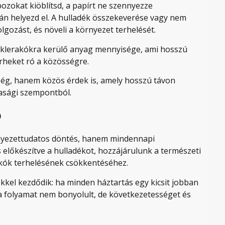
ozokat kiöblítsd, a papírt ne szennyezze
tán helyezd el. A hulladék összekeverése vagy nem
lgozást, és növeli a környezet terhelését.
éklerakókra kerülő anyag mennyisége, ami hosszú
erheket ró a közösségre.
ség, hanem közös érdek is, amely hosszú távon
asági szempontból.
ó
rnyezettudatos döntés, hanem mindennapi
 előkészítve a hulladékot, hozzájárulunk a természeti
kók terhelésének csökkentéséhez.
kkel kezdődik: ha minden háztartás egy kicsit jobban
a folyamat nem bonyolult, de következetességet és