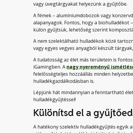
vagy üvegtárgyakat helyezünk a gyűjtőbe.
A fémek – alumíniumdobozok vagy konzervdo
alapanyagok. Fontos, hogy a biohulladékot –
külön gyűjtsük, lehetőség szerint komposzt
A nem szelektálható hulladékok közé tartozn
vagy egyes vegyes anyagból készült tárgyak, 
A tudatosság az élet más területein is fonto
iGamingben. A
nagy nyereményű ismétlése
felelősségteljes hozzáállás minden helyzetbe
hulladékgazdálkodásban is.
Lépjünk hát mindannyian a fenntartható élet
hulladékgyűjtéssel!
Különítsd el a gyűjtőe
A hatékony szelektív hulladékgyűjtés egyik 