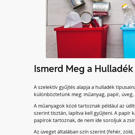
Ismerd Meg a Hulladék 
A szelektív gyűjtés alapja a hulladék típusai
különböztetünk meg: műanyag, papír, üveg, 
A műanyagok közé tartoznak például az üdít
szerint tisztán, lapítva kell gyűjteni. A papí
papírok tartoznak, de nem ide soroljuk a zsí
Az üveget általában szín szerint (fehér, zöld,