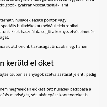
dolgozók gyakran visszautasítják, ami
lternatív hulladékleadási pontok vagy
peciális hulladékokat (például elektronikai
atunk. Ezek használata segíti a környezetvédelmet és
ágát.
emcsak otthonunk tisztaságát őrizzük meg, hanem
n kerüld el őket
űjtés csupán az anyagok szétválasztását jelenti, pedig
 nem megfelelően előkészített hulladék bedobása a
sítás minőségét, sőt, akár egész konténereket is