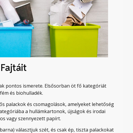
Fajtáit
nak pontos ismerete. Elsősorban öt fő kategóriát
fém és biohulladék.
ős palackok és csomagolások, amelyeket lehetőség
r kategóriába a hullámkartonok, újságok és irodai
ros vagy szennyezett papírt.
 barna) választjuk szét, és csak ép, tiszta palackokat