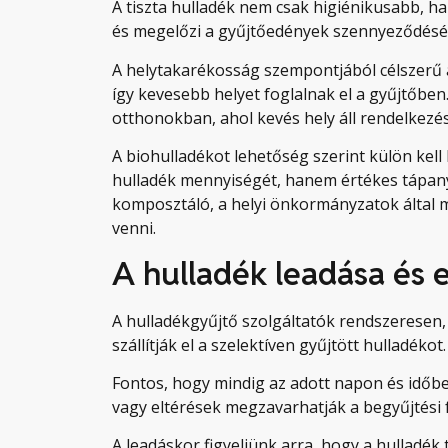
A tiszta hulladék nem csak higiénikusabb, h
és megelőzi a gyűjtőedények szennyeződésé
A helytakarékosság szempontjából célszerű
így kevesebb helyet foglalnak el a gyűjtőbe
otthonokban, ahol kevés hely áll rendelkezés
A biohulladékot lehetőség szerint külön kell
hulladék mennyiségét, hanem értékes tápanya
komposztáló, a helyi önkormányzatok által m
venni.
A hulladék leadása és e
A hulladékgyűjtő szolgáltatók rendszeresen,
szállítják el a szelektíven gyűjtött hulladékot
Fontos, hogy mindig az adott napon és időbe
vagy eltérések megzavarhatják a begyűjtési f
A leadáskor figyeljünk arra, hogy a hulladék 