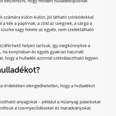
lót beszerezni, hogy minden hulladéktípusnak
k számára külön-külön, jól látható színkódokkal
l a kék a papírnak, a zöld az üvegnek, a sárga a
 szürke vagy fekete az egyéb, nem szelektálható
záférhető helyen tartsuk, így megkönnyítve a
s, ha konyhában és egyéb gyakran használt
t, hogy a hulladék azonnal szétválasztható legyen.
hulladékot?
se érdekében elengedhetetlen, hogy a hulladékot
znosítható anyagokat – például a műanyag palackokat
távolítsuk a szennyeződéseket és maradványokat.