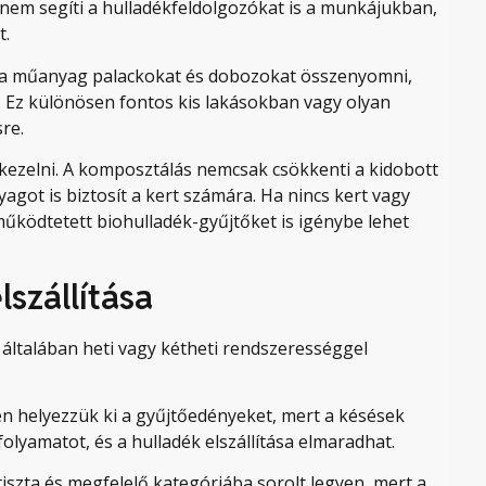
anem segíti a hulladékfeldolgozókat is a munkájukban,
t.
 a műanyag palackokat és dobozokat összenyomni,
n. Ez különösen fontos kis lakásokban vagy olyan
re.
 kezelni. A komposztálás nemcsak csökkenti a kidobott
got is biztosít a kert számára. Ha nincs kert vagy
űködtetett biohulladék-gyűjtőket is igénybe lehet
lszállítása
 általában heti vagy kétheti rendszerességgel
.
n helyezzük ki a gyűjtőedényeket, mert a késések
olyamatot, és a hulladék elszállítása elmaradhat.
tiszta és megfelelő kategóriába sorolt legyen, mert a