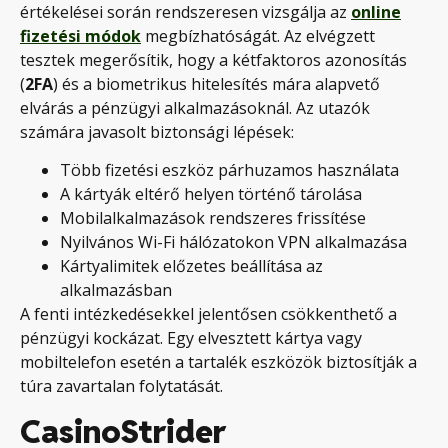
értékelései során rendszeresen vizsgálja az
online
fizetési módok
megbízhatóságát. Az elvégzett
tesztek megerősítik, hogy a kétfaktoros azonosítás
(
2FA
) és a biometrikus hitelesítés mára alapvető
elvárás a pénzügyi alkalmazásoknál. Az utazók
számára javasolt biztonsági lépések:
Több fizetési eszköz párhuzamos használata
A kártyák eltérő helyen történő tárolása
Mobilalkalmazások rendszeres frissítése
Nyilvános Wi-Fi hálózatokon VPN alkalmazása
Kártyalimitek előzetes beállítása az
alkalmazásban
A fenti intézkedésekkel jelentősen csökkenthető a
pénzügyi kockázat. Egy elvesztett kártya vagy
mobiltelefon esetén a tartalék eszközök biztosítják a
túra zavartalan folytatását.
CasinoStrider