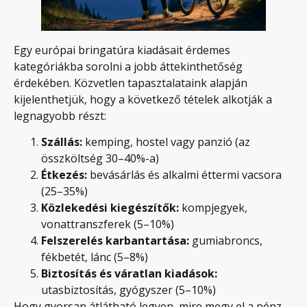
Egy európai bringatúra kiadásait érdemes
kategóriákba sorolni a jobb áttekinthetőség
érdekében. Közvetlen tapasztalataink alapján
kijelenthetjük, hogy a következő tételek alkotják a
legnagyobb részt:
Szállás:
kemping, hostel vagy panzió (az
összköltség 30–40%-a)
Étkezés:
bevásárlás és alkalmi éttermi vacsora
(25–35%)
Közlekedési kiegészítők:
kompjegyek,
vonattranszferek (5–10%)
Felszerelés karbantartása:
gumiabroncs,
fékbetét, lánc (5–8%)
Biztosítás és váratlan kiadások:
utasbiztosítás, gyógyszer (5–10%)
Hogy gyorsan átlátható legyen, mire megy el a pénz