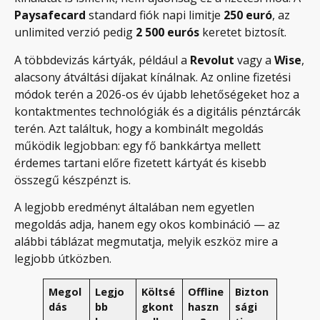
Paysafecard
standard fiók napi limitje
250 euró
, az
unlimited verzió pedig
2 500 eurós
keretet biztosít.
A többdevizás kártyák, például a
Revolut
vagy a
Wise
,
alacsony átváltási díjakat kínálnak. Az online fizetési
módok terén a 2026-os év újabb lehetőségeket hoz a
kontaktmentes technológiák és a digitális pénztárcák
terén. Azt találtuk, hogy a kombinált megoldás
működik legjobban: egy fő bankkártya mellett
érdemes tartani előre fizetett kártyát és kisebb
összegű készpénzt is.
A legjobb eredményt általában nem egyetlen
megoldás adja, hanem egy okos kombináció — az
alábbi táblázat megmutatja, melyik eszköz mire a
legjobb útközben.
Megol
Legjo
Költsé
Offline
Bizton
dás
bb
gkont
haszn
sági