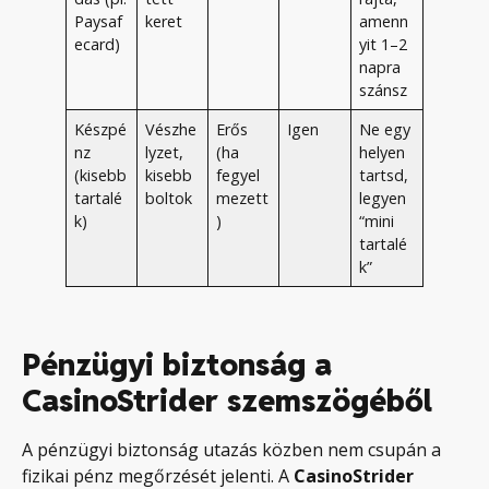
Paysaf
keret
amenn
ecard)
yit 1–2
napra
szánsz
Készpé
Vészhe
Erős
Igen
Ne egy
nz
lyzet,
(ha
helyen
(kisebb
kisebb
fegyel
tartsd,
tartalé
boltok
mezett
legyen
k)
)
“mini
tartalé
k”
Pénzügyi biztonság a
CasinoStrider szemszögéből
A pénzügyi biztonság utazás közben nem csupán a
fizikai pénz megőrzését jelenti. A
CasinoStrider