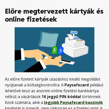
Előre megtervezett kártyák és
online fizetések
Az előre fizetett kártyák utazáshoz kiváló megoldást
nyújtanak a költségkontrollra. A
Paysafecard
például
lehetővé teszi az anonim online fizetést bankkártya
nélkül; a vásárlások
16 jegyű PIN-kóddal
történnek.
Azok számára, akik a
legjobb Paysafecard kaszinók
kínálatát is ismerik, nem újdonság ez a fizetési mód. A