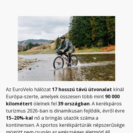
Az EuroVelo hálózat
17 hosszú távú útvonalat
kínál
Európa-szerte, amelyek összesen több mint
90 000
kilométert
ölelnek fel
39 országban
. A kerékpáros
turizmus 2026-ban is dinamikusan fejlődik, évről évre
15–20%-kal
nő a bringás utazók száma a
kontinensen. A sportos kerékpártúrák népszerűsége
mögött nem csupán az egészséges életmód áll,