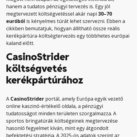
hanem a tudatos pénzügyi tervezés is. Egy jól
megtervezett költségvetéssel akár napi
30–70
euróból
is kényelmes túrát lehet szervezni. Ebben a
cikkben bemutatjuk, hogyan állítható össze reális
kerékpártúra-költségtervezés egy többhetes európai
kaland előtt.
CasinoStrider
költségvetés
kerékpártúrához
A
CasinoStrider
portál, amely Európa egyik vezető
online kaszinó-értékelő oldala, a pénzügyi
tudatosságot minden területen szorgalmazza. A
sportos bringatúrák költségeinek megtervezése
hasonló fegyelmet kíván, mint egy átgondolt
befektetési stratégia. A 2025-ös adatok szerint az