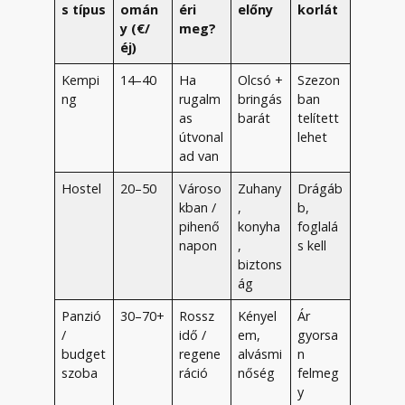
s típus
omán
éri
előny
korlát
y (€/
meg?
éj)
Kempi
14–40
Ha
Olcsó +
Szezon
ng
rugalm
bringás
ban
as
barát
telített
útvonal
lehet
ad van
Hostel
20–50
Városo
Zuhany
Drágáb
kban /
,
b,
pihenő
konyha
foglalá
napon
,
s kell
biztons
ág
Panzió
30–70+
Rossz
Kényel
Ár
/
idő /
em,
gyorsa
budget
regene
alvásmi
n
szoba
ráció
nőség
felmeg
y