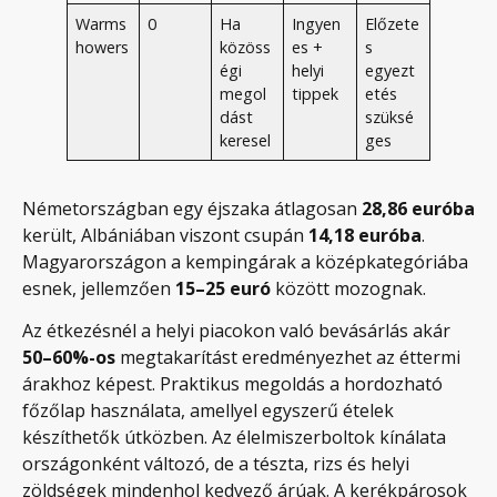
Warms
0
Ha
Ingyen
Előzete
howers
közöss
es +
s
égi
helyi
egyezt
megol
tippek
etés
dást
szüksé
keresel
ges
Németországban egy éjszaka átlagosan
28,86 euróba
került, Albániában viszont csupán
14,18 euróba
.
Magyarországon a kempingárak a középkategóriába
esnek, jellemzően
15–25 euró
között mozognak.
Az étkezésnél a helyi piacokon való bevásárlás akár
50–60%-os
megtakarítást eredményezhet az éttermi
árakhoz képest. Praktikus megoldás a hordozható
főzőlap használata, amellyel egyszerű ételek
készíthetők útközben. Az élelmiszerboltok kínálata
országonként változó, de a tészta, rizs és helyi
zöldségek mindenhol kedvező árúak. A kerékpárosok