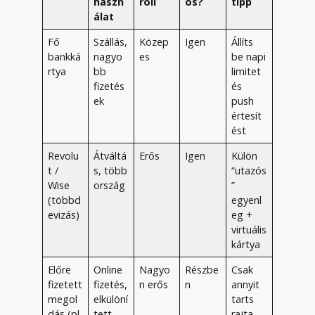
haszn
roll
os?
tipp
álat
Fő
Szállás,
Közep
Igen
Állíts
bankká
nagyo
es
be napi
rtya
bb
limitet
fizetés
és
ek
push
értesít
ést
Revolu
Átváltá
Erős
Igen
Külön
t /
s, több
“utazós
Wise
ország
”
(többd
egyenl
evizás)
eg +
virtuális
kártya
Előre
Online
Nagyo
Részbe
Csak
fizetett
fizetés,
n erős
n
annyit
megol
elkülöní
tarts
dás (pl.
tett
rajta,