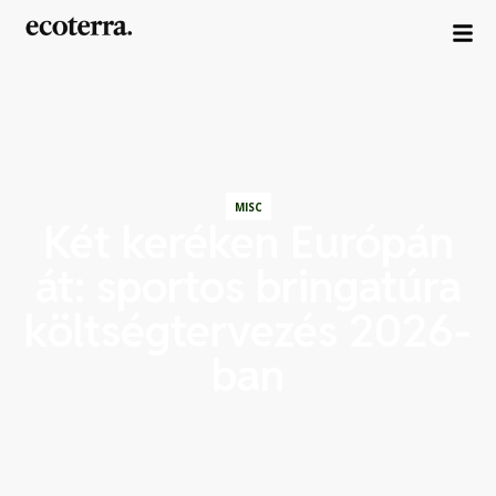
MISC
Két keréken Európán
át: sportos bringatúra
költségtervezés 2026-
ban