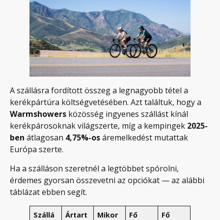
A szállásra fordított összeg a legnagyobb tétel a
kerékpártúra költségvetésében. Azt találtuk, hogy a
Warmshowers
közösség ingyenes szállást kínál
kerékpárosoknak világszerte, míg a kempingek
2025-
ben
átlagosan
4,75%-os
áremelkedést mutattak
Európa szerte.
Ha a szálláson szeretnél a legtöbbet spórolni,
érdemes gyorsan összevetni az opciókat — az alábbi
táblázat ebben segít.
Szállá
Ártart
Mikor
Fő
Fő