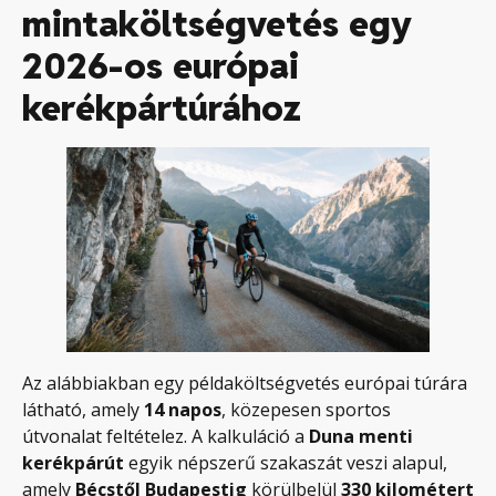
mintaköltségvetés egy
2026-os európai
kerékpártúrához
Az alábbiakban egy példaköltségvetés európai túrára
látható, amely
14 napos
, közepesen sportos
útvonalat feltételez. A kalkuláció a
Duna menti
kerékpárút
egyik népszerű szakaszát veszi alapul,
amely
Bécstől Budapestig
körülbelül
330 kilométert