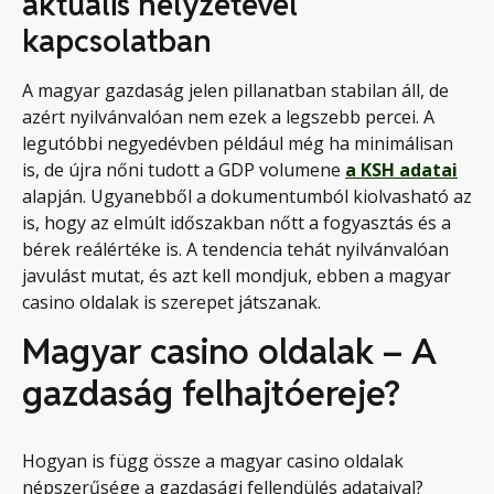
aktuális helyzetével
kapcsolatban
A magyar gazdaság jelen pillanatban stabilan áll, de
azért nyilvánvalóan nem ezek a legszebb percei. A
legutóbbi negyedévben például még ha minimálisan
is, de újra nőni tudott a GDP volumene
a KSH adatai
alapján. Ugyanebből a dokumentumból kiolvasható az
is, hogy az elmúlt időszakban nőtt a fogyasztás és a
bérek reálértéke is. A tendencia tehát nyilvánvalóan
javulást mutat, és azt kell mondjuk, ebben a magyar
casino oldalak is szerepet játszanak.
Magyar casino oldalak – A
gazdaság felhajtóereje?
Hogyan is függ össze a magyar casino oldalak
népszerűsége a gazdasági fellendülés adataival?