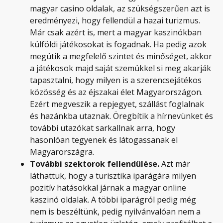
magyar casino oldalak, az szükségszerűen azt is
eredményezi, hogy fellendül a hazai turizmus.
Már csak azért is, mert a magyar kaszinókban
külföldi játékosokat is fogadnak. Ha pedig azok
megütik a megfelelő szintet és minőséget, akkor
a játékosok majd saját szemükkel si meg akarják
tapasztalni, hogy milyen is a szerencsejátékos
közösség és az éjszakai élet Magyarországon.
Ezért megveszik a repjegyet, szállást foglalnak
és hazánkba utaznak. Öregbítik a hírnevünket és
további utazókat sarkallnak arra, hogy
hasonlóan tegyenek és látogassanak el
Magyarországra.
További szektorok fellendülése.
Azt már
láthattuk, hogy a turisztika iparágára milyen
pozitív hatásokkal járnak a magyar online
kaszinó oldalak. A többi iparágról pedig még
nem is beszéltünk, pedig nyilvánvalóan nem a