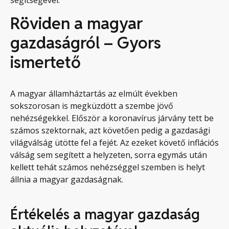
segítségével.
Röviden a magyar
gazdaságról – Gyors
ismertető
A magyar államháztartás az elmúlt években
sokszorosan is megküzdött a szembe jövő
nehézségekkel. Először a koronavírus járvány tett be
számos szektornak, azt követően pedig a gazdasági
világválság ütötte fel a fejét. Az ezeket követő inflációs
válság sem segített a helyzeten, sorra egymás után
kellett tehát számos nehézséggel szemben is helyt
állnia a magyar gazdaságnak.
Értékelés a magyar gazdaság