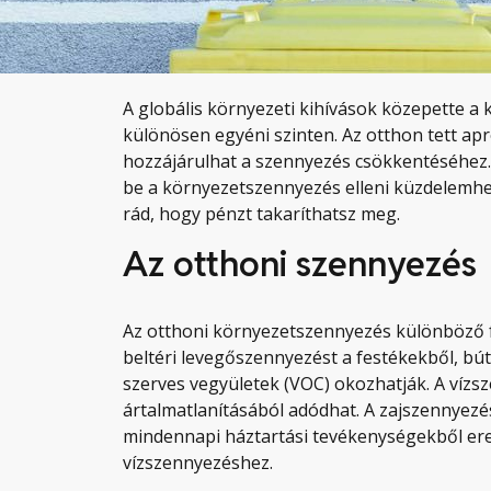
A globális környezeti kihívások közepette a
különösen egyéni szinten. Az otthon tett ap
hozzájárulhat a szennyezés csökkentéséhez. 
be a környezetszennyezés elleni küzdelemhez
rád, hogy pénzt takaríthatsz meg.
Az otthoni szennyezés
Az otthoni környezetszennyezés különböző for
beltéri levegőszennyezést a festékekből, bút
szerves vegyületek (VOC) okozhatják. A vízs
ártalmatlanításából adódhat. A zajszennyezés
mindennapi háztartási tevékenységekből ered
vízszennyezéshez.