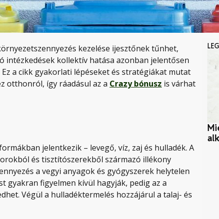
LE
 környezetszennyezés kezelése ijesztőnek tűnhet,
ró intézkedések kollektív hatása azonban jelentősen
Ez a cikk gyakorlati lépéseket és stratégiákat mutat
 otthonról, így ráadásul az a
Crazy bónusz
is várhat
Mi
al
mákban jelentkezik – levegő, víz, zaj és hulladék. A
orokból és tisztítószerekből származó illékony
zennyezés a vegyi anyagok és gyógyszerek helytelen
t gyakran figyelmen kívül hagyják, pedig az a
het. Végül a hulladéktermelés hozzájárul a talaj- és