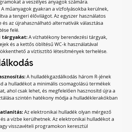
rogramokat a veszélyes anyagok számára.
:
A műanyagok gyakran a vízfolyásokba kerülnek,
tva a tengeri élővilágot. Az egyszer használatos
s az újrahasználható alternatívák választása
ése felé.
 tárgyakat:
A vízhatékony berendezési tárgyak,
jek és a kettős öblítésű WC-k használatával
sökkenthető a víztisztító létesítmények terhelése.
dálkodás
asznosítás:
A hulladékgazdálkodás három R-jének
d a hulladékot a minimális csomagolású termékek
at, ahol csak lehet, és megfelelően hasznosítd újra a
ztálása szintén hatékony módja a hulladéklerakókban
atlanítás:
Az elektronikai hulladék olyan mérgező
és a vízbe kerülhetnek. Az elektronikai hulladékot a
vagy visszavételi programokon keresztül