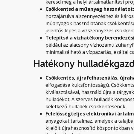
keresd meg a helyi ártalmatlanítási p
Csökkentsd a műanyag használatot
hozzájárulva a szennyezéshez és károsí
műanyagok használatának csökkentése é
jelentős lépés a vízszennyezés csökkent
Telepítsd a vízhatékony berendezési
például az alacsony vízhozamú zuhanyfe
minimalizálható a vízpazarlás, ezáltal c
Hatékony hulladékgaz
Csökkentés, újrafelhasználás, újrah
elfogadása kulcsfontosságú. Csökkents
kiválasztásával, használd újra a tárgyak
hulladékot. A szerves hulladék kompos
keletkező hulladék csökkentésének.
Felelősségteljes elektronikai ártalm
anyagokat tartalmaz, amelyek a talajba 
kijelölt újrahasznosító központokban 