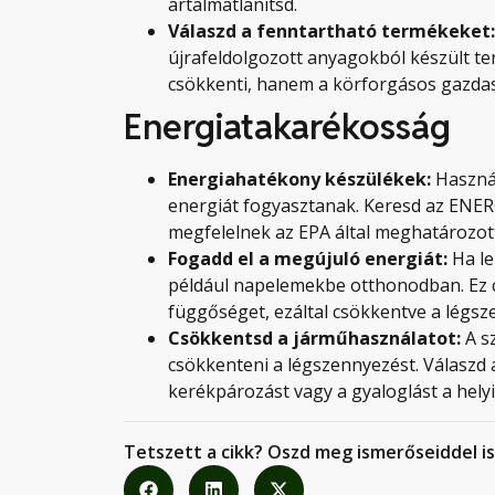
ártalmatlanítsd.
Válaszd a fenntartható termékeket:
újrafeldolgozott anyagokból készült t
csökkenti, hanem a körforgásos gazdas
Energiatakarékosság
Energiahatékony készülékek:
Haszná
energiát fogyasztanak. Keresd az ENE
megfelelnek az EPA által meghatározot
Fogadd el a megújuló energiát:
Ha l
például napelemekbe otthonodban. Ez cs
függőséget, ezáltal csökkentve a légsz
Csökkentsd a járműhasználatot:
A s
csökkenteni a légszennyezést. Válaszd 
kerékpározást vagy a gyaloglást a hely
Tetszett a cikk? Oszd meg ismerőseiddel is