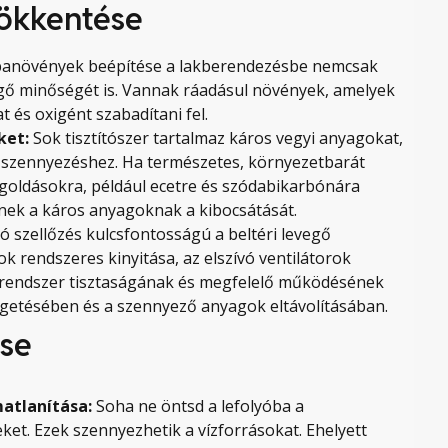
ökkentése
anövények beépítése a lakberendezésbe nemcsak
vegő minőségét is. Vannak ráadásul növények, amelyek
 és oxigént szabadítani fel.
ket:
Sok tisztítószer tartalmaz káros vegyi anyagokat,
ő szennyezéshez. Ha természetes, környezetbarát
egoldásokra, például ecetre és szódabikarbónára
knek a káros anyagoknak a kibocsátását.
jó szellőzés kulcsfontosságú a beltéri levegő
 rendszeres kinyitása, az elszívó ventilátorok
ó rendszer tisztaságának és megfelelő működésének
ringetésében és a szennyező anyagok eltávolításában.
ése
matlanítása:
Soha ne öntsd a lefolyóba a
ket. Ezek szennyezhetik a vízforrásokat. Ehelyett