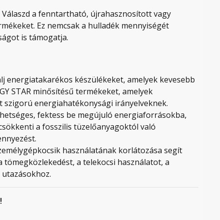
Válaszd a fenntartható, újrahasznosított vagy
ermékeket. Ez nemcsak a hulladék mennyiségét
ágot is támogatja.
lj energiatakarékos készülékeket, amelyek kevesebb
RGY STAR minősítésű termékeket, amelyek
t szigorú energiahatékonysági irányelveknek.
ehetséges, fektess be megújuló energiaforrásokba,
ökkenti a fosszilis tüzelőanyagoktól való
ennyezést.
zemélygépkocsik használatának korlátozása segít
a tömegközlekedést, a telekocsi használatot, a
i utazásokhoz.
!