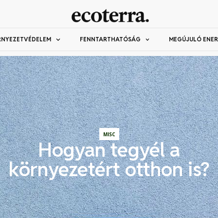
RNYEZETVÉDELEM
FENNTARTHATÓSÁG
MEGÚJULÓ ENER
MISC
Hogyan tegyél a
környezetért otthon is?