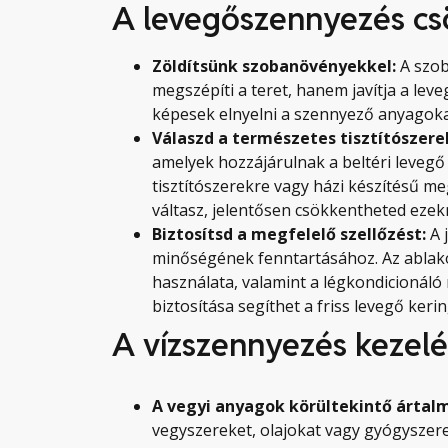
A levegőszennyezés cs
Zöldítsünk szobanövényekkel:
A szob
megszépíti a teret, hanem javítja a le
képesek elnyelni a szennyező anyagokat
Válaszd a természetes tisztítószere
amelyek hozzájárulnak a beltéri leveg
tisztítószerekre vagy házi készítésű m
váltasz, jelentősen csökkentheted eze
Biztosítsd a megfelelő szellőzést:
A 
minőségének fenntartásához. Az ablakok
használata, valamint a légkondicionál
biztosítása segíthet a friss levegő ke
A vízszennyezés kezel
A vegyi anyagok körültekintő ártal
vegyszereket, olajokat vagy gyógyszere