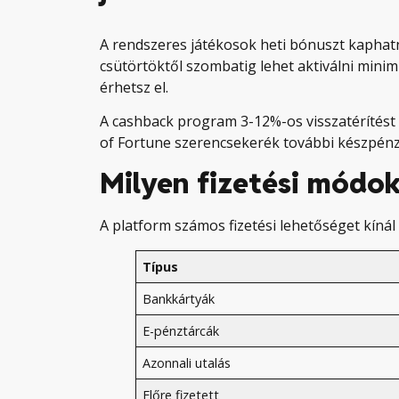
A rendszeres játékosok heti bónuszt kaphatn
csütörtöktől szombatig lehet aktiválni min
érhetsz el.
A cashback program 3-12%-os visszatérítést
of Fortune szerencsekerék további készpénz
Milyen fizetési módok
A platform számos fizetési lehetőséget kíná
Típus
Bankkártyák
E-pénztárcák
Azonnali utalás
Előre fizetett