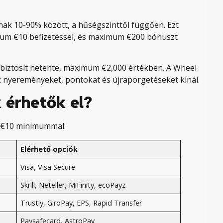
ak 10-90% között, a hűségszinttől függően. Ezt
imum €10 befizetéssel, és maximum €200 bónuszt
 biztosít hetente, maximum €2,000 értékben. A Wheel
 nyereményeket, pontokat és újrapörgetéseket kínál.
 érhetők el?
l €10 minimummal:
Elérhető opciók
Visa, Visa Secure
Skrill, Neteller, MiFinity, ecoPayz
Trustly, GiroPay, EPS, Rapid Transfer
Paysafecard, AstroPay