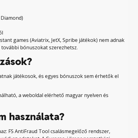
P Diamond)
ől
nstant games (Aviatrix, JetX, Spribe játékok) nem adnak
l további bónuszokat szerezhetsz.
ozások?
atnak játékosok, és egyes bónuszok sem érhetők el
lható, a weboldal elérhető magyar nyelven és
rm használata?
az: FS AntiFraud Tool csalásmegelőző rendszer,