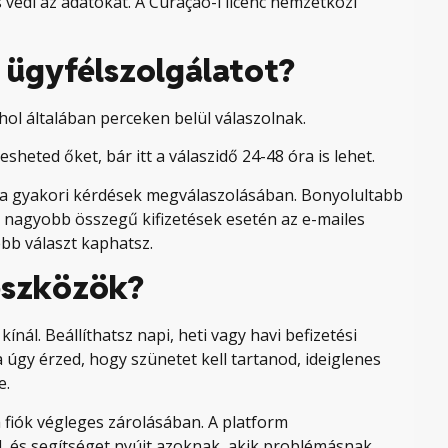
védi az adatokat. A Curaçao-i licenc nemzetközi
 ügyfélszolgálatot?
hol általában perceken belül válaszolnak.
sheted őket, bár itt a válaszidő 24-48 óra is lehet.
t a gyakori kérdések megválaszolásában. Bonyolultabb
 nagyobb összegű kifizetések esetén az e-mailes
sebb választ kaphatsz.
eszközök?
kínál. Beállíthatsz napi, heti vagy havi befizetési
a úgy érzed, hogy szünetet kell tartanod, ideiglenes
e.
 fiók végleges zárolásában. A platform
l, és segítséget nyújt azoknak, akik problémásnak