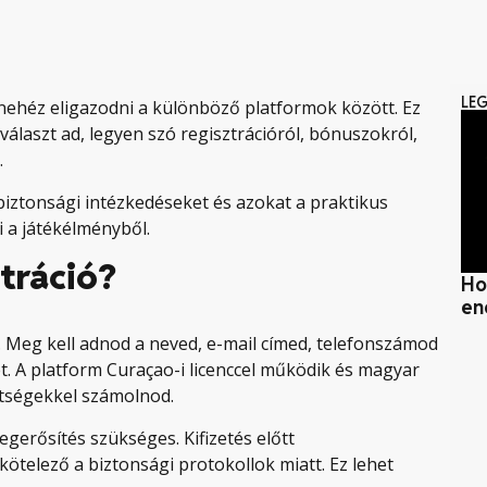
LE
nehéz eligazodni a különböző platformok között. Ez
álaszt ad, legyen szó regisztrációról, bónuszokról,
.
iztonsági intézkedéseket és azokat a praktikus
i a játékélményből.
ztráció?
Ho
en
. Meg kell adnod a neved, e-mail címed, telefonszámod
t. A platform Curaçao-i licenccel működik és magyar
öltségekkel számolnod.
egerősítés szükséges. Kifizetés előtt
ötelező a biztonsági protokollok miatt. Ez lehet