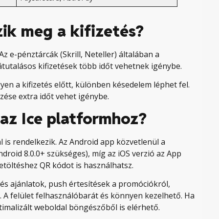
zik meg a kifizetés?
Az e-pénztárcák (Skrill, Neteller) általában a
tutalásos kifizetések több időt vehetnek igénybe.
gyen a kifizetés előtt, különben késedelem léphet fel.
zése extra időt vehet igénybe.
az Ice platformhoz?
l is rendelkezik. Az Android app közvetlenül a
droid 8.0.0+ szükséges), míg az iOS verzió az App
letöltéshez QR kódot is használhatsz.
és ajánlatok, push értesítések a promóciókról,
. A felület felhasználóbarát és könnyen kezelhető. Ha
timalizált weboldal böngészőből is elérhető.