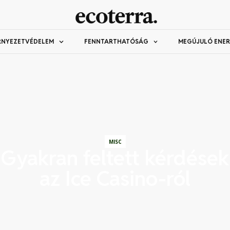
RNYEZETVÉDELEM
FENNTARTHATÓSÁG
MEGÚJULÓ ENER
MISC
Gyakran feltett kérdések
az Ice Casino-ról