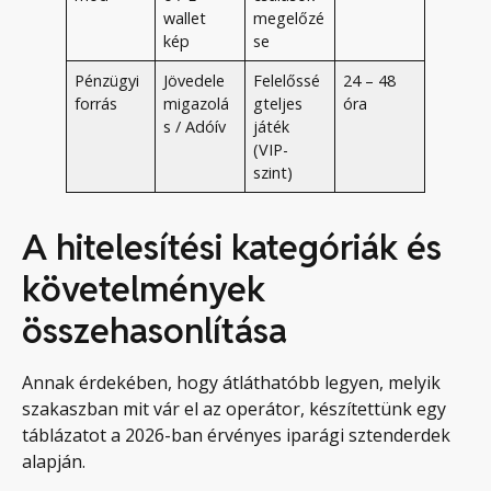
wallet
megelőzé
kép
se
Pénzügyi
Jövedele
Felelőssé
24 – 48
forrás
migazolá
gteljes
óra
s / Adóív
játék
(VIP-
szint)
A hitelesítési kategóriák és
követelmények
összehasonlítása
Annak érdekében, hogy átláthatóbb legyen, melyik
szakaszban mit vár el az operátor, készítettünk egy
táblázatot a 2026-ban érvényes iparági sztenderdek
alapján.