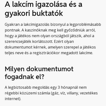
A lakcím igazolása és a
gyakori buktatók
Gyakran a lakcímigazolás bizonyul a legproblémásabb
pontnak. A kaszinóknak meg kell győződniük arról,
hogy a játékos nem olyan országból játszik, ahol a
szerencsejáték korlátozott. Ezért olyan
dokumentumot kérnek, amelyen szerepel a játékos
teljes neve és a regisztrációkor megadott lakcíme.
Milyen dokumentumot
fogadnak el?
A legbiztosabb megoldás egy 3 hónapnál nem
régebbi közüzemi számla (gáz, víz, villany, vezetékes
internet).