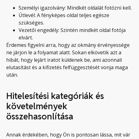
Személyi igazolvány: Mindkét oldalát fotózni kell.
Útlevél: A fényképes oldal teljes egésze
szükséges.
Vezetői engedély: Szintén mindkét oldal fotója
elvárt.
Érdemes figyelni arra, hogy az okmány érvényessége
ne járjon le a folyamat alatt. Sokan elkövetik azt a
hibát, hogy lejárt iratot küldenek be, ami azonnali
elutasítást és a kifizetés felfüggesztését vonja maga
után.
Hitelesítési kategóriák és
követelmények
összehasonlítása
Annak érdekében, hogy Ön is pontosan lássa, mit vár