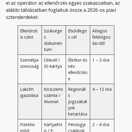
el az operátor az ellenőrzés egyes szakaszaiban, az
alábbi táblázatban foglaltuk össze a 2026-os piaci
sztenderdeket.
Ellenőrzé
Szüksége
Elsődlege
Átlagos
si szint
s
s cél
feldolgoz
dokumen
ási idő
tum
Személya
Útlevél /
Életkor és
1 – 3 óra
zonosság
ID-kártya
név
ellenőrzés
e
Lakcím
Közüzemi
Regionáli
4 – 12 óra
igazolása
számla /
s
Kivonat
jogszabál
yok
betartása
Fizetési
Kártyafot
Pénzügyi
2 – 6 óra
mód
ó / E-
csalások