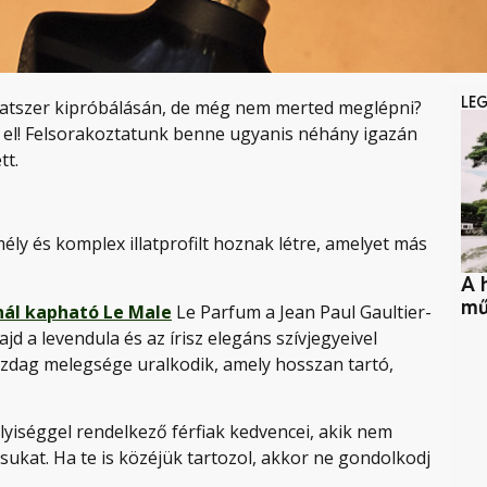
LE
llatszer kipróbálásán, de még nem merted meglépni?
el! Felsorakoztatunk benne ugyanis néhány igazán
tt.
mély és komplex illatprofilt hoznak létre, amelyet más
A 
mű
ál kapható Le Male
Le Parfum a Jean Paul Gaultier-
jd a levendula és az írisz elegáns szívjegyeivel
gazdag melegsége uralkodik, amely hosszan tartó,
élyiséggel rendelkező férfiak kedvencei, akik nem
usukat. Ha te is közéjük tartozol, akkor ne gondolkodj