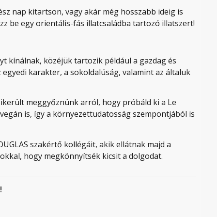
sz nap kitartson, vagy akár még hosszabb ideig is
e egy orientális-fás illatcsaládba tartozó illatszert!
nyt kínálnak, közéjük tartozik például a gazdag és
az egyedi karakter, a sokoldalúság, valamint az általuk
sikerült meggyőznünk arról, hogy próbáld ki a Le
vegán is, így a környezettudatosság szempontjából is
UGLAS szakértő kollégáit, akik ellátnak majd a
kkal, hogy megkönnyítsék kicsit a dolgodat.
!