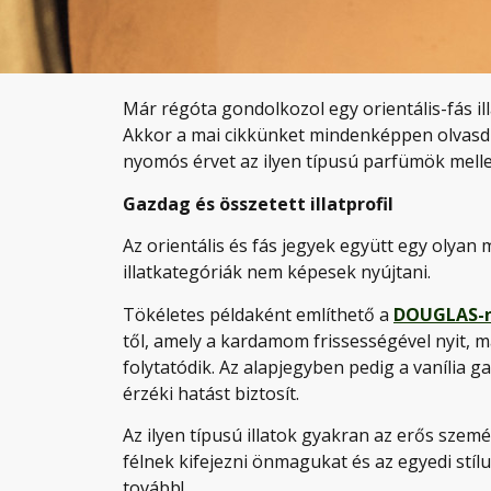
Már régóta gondolkozol egy orientális-fás i
Akkor a mai cikkünket mindenképpen olvasd 
nyomós érvet az ilyen típusú parfümök melle
Gazdag és összetett illatprofil
Az orientális és fás jegyek együtt egy olyan 
illatkategóriák nem képesek nyújtani.
Tökéletes példaként említhető a
DOUGLAS-n
től, amely a kardamom frissességével nyit, ma
folytatódik. Az alapjegyben pedig a vanília 
érzéki hatást biztosít.
Az ilyen típusú illatok gyakran az erős szem
félnek kifejezni önmagukat és az egyedi stíl
tovább!