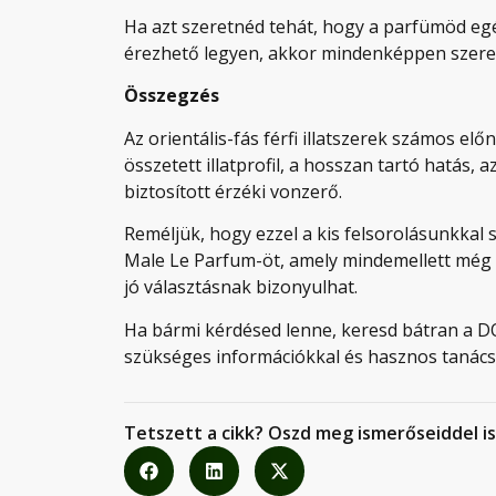
Ha azt szeretnéd tehát, hogy a parfümöd egé
érezhető legyen, akkor mindenképpen szerezz b
Összegzés
Az orientális-fás férfi illatszerek számos elő
összetett illatprofil, a hosszan tartó hatás, 
biztosított érzéki vonzerő.
Reméljük, hogy ezzel a kis felsorolásunkkal 
Male Le Parfum-öt, amely mindemellett még 
jó választásnak bizonyulhat.
Ha bármi kérdésed lenne, keresd bátran a DO
szükséges információkkal és hasznos tanácso
Tetszett a cikk? Oszd meg ismerőseiddel is