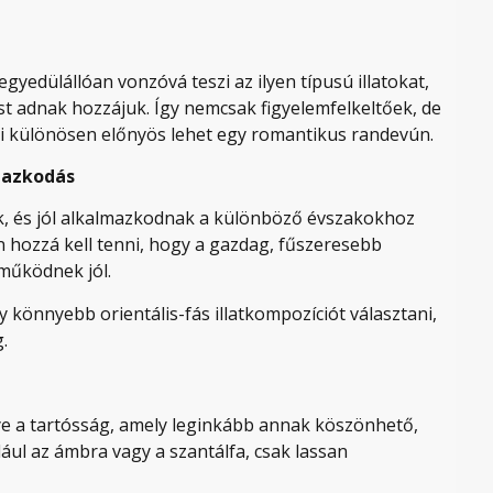
gyedülállóan vonzóvá teszi az ilyen típusú illatokat,
st adnak hozzájuk. Így nemcsak figyelemfelkeltőek, de
ami különösen előnyös lehet egy romantikus randevún.
mazkodás
úak, és jól alkalmazkodnak a különböző évszakokhoz
 hozzá kell tenni, hogy a gazdag, fűszeresebb
működnek jól.
 könnyebb orientális-fás illatkompozíciót választani,
.
nye a tartósság, amely leginkább annak köszönhető,
dául az ámbra vagy a szantálfa, csak lassan