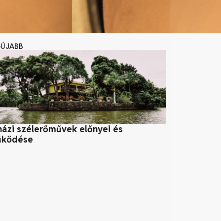
GÚJABB
házi szélerőművek előnyei és
A CBD segít 
ködése
leszokásban