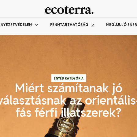
RNYEZETVÉDELEM
FENNTARTHATÓSÁG
MEGÚJULÓ ENER
EGYÉB KATEGÓRIA
Miért számítanak jó
választásnak az orientális
fás férfi illatszerek?