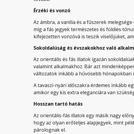
Érzéki és vonzó
Az ámbra, a vanília és a fűszerek melegsége e
míg a fás jegyek természetes és földies tónu
kifejezetten vonzóvá is teszik viselőjüket, 
Sokoldalúság és évszakokhoz való alkal
Az orientális és fás illatok igazán sokoldal
valamint alkalmakhoz. Bár azt mindenképpen
változatok inkább a hűvösebb hónapokban 
A tavaszi-nyári időszakra érdemes inkább egy
amikor egy kis extra eleganciára van szükség
Hosszan tartó hatás
Az orientális-fás illatok egy másik nagy elő
hogy az olyan erőteljes alapjegyek, mint pél
párolognak el.