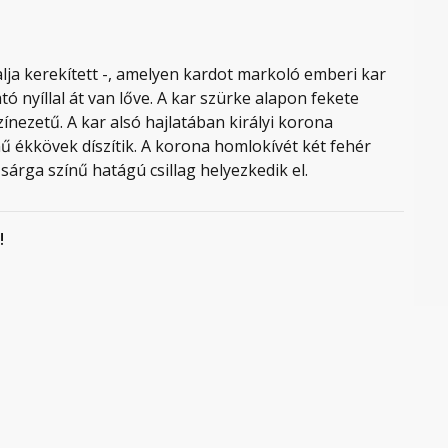
alja kerekített -, amelyen kardot markoló emberi kar
ató nyíllal át van lőve. A kar szürke alapon fekete
zínezetű. A kar alsó hajlatában királyi korona
nű ékkövek díszítik. A korona homlokívét két fehér
sárga színű hatágú csillag helyezkedik el.
!