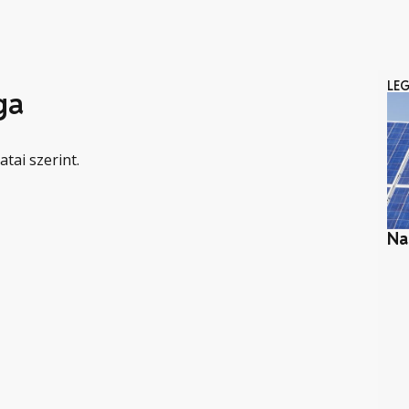
LE
ga
tai szerint.
Na