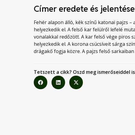
Címer eredete és jelentése
Fehér alapon álló, kék színű katonai pajzs – 
helyezkedik el. A felső kar felülről lefelé mut
vonalakkal redőzött. A kar felső vége piros s
helyezkedik el. A korona csúcsíveit sárga szí
drágakő fogja közre. A pajzs felső sarkaiban 
Tetszett a cikk? Oszd meg ismerőseiddel is