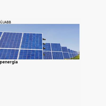
GÚJABB
penergia
Szélenergia