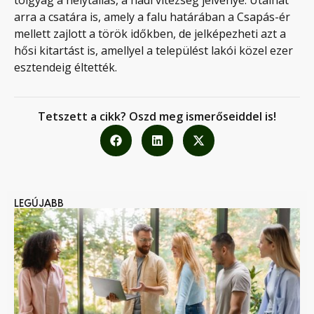
tölgyág a helytállás, a hadi vitézség jelvénye. Utalhat
arra a csatára is, amely a falu határában a Csapás-ér
mellett zajlott a török időkben, de jelképezheti azt a
hősi kitartást is, amellyel a települést lakói közel ezer
esztendeig éltették.
Tetszett a cikk? Oszd meg ismerőseiddel is!
LEGÚJABB