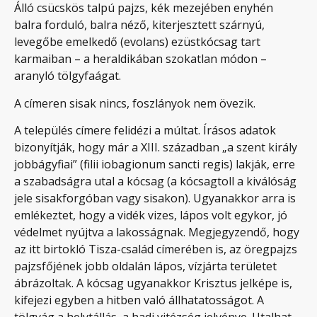
Álló csücskös talpú pajzs, kék mezejében enyhén
balra forduló, balra néző, kiterjesztett szárnyú,
levegőbe emelkedő (evolans) ezüstkócsag tart
karmaiban – a heraldikában szokatlan módon –
aranyló tölgyfaágat.
A címeren sisak nincs, foszlányok nem övezik.
A település címere felidézi a múltat. Írásos adatok
bizonyítják, hogy már a XIII. században „a szent király
jobbágyfiai” (filii iobagionum sancti regis) lakják, erre
a szabadságra utal a kócsag (a kócsagtoll a kiválóság
jele sisakforgóban vagy sisakon). Ugyanakkor arra is
emlékeztet, hogy a vidék vizes, lápos volt egykor, jó
védelmet nyújtva a lakosságnak. Megjegyzendő, hogy
az itt birtokló Tisza-család címerében is, az öregpajzs
pajzsfőjének jobb oldalán lápos, vízjárta területet
ábrázoltak. A kócsag ugyanakkor Krisztus jelképe is,
kifejezi egyben a hitben való állhatatosságot. A