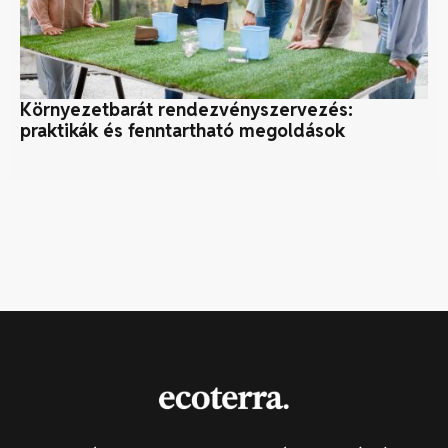
Környezetbarát rendezvényszervezés:
Me
praktikák és fenntartható megoldások