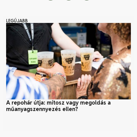
LEGÚJABB
A repohár útja: mítosz vagy megoldás a
Zö
műanyagszennyezés ellen?
Fe
fo