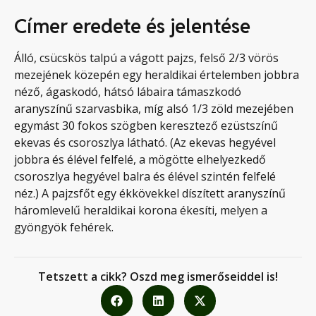
Címer eredete és jelentése
Álló, csücskös talpú a vágott pajzs, felső 2/3 vörös
mezejének közepén egy heraldikai értelemben jobbra
néző, ágaskodó, hátsó lábaira támaszkodó
aranyszínű szarvasbika, míg alsó 1/3 zöld mezejében
egymást 30 fokos szögben keresztező ezüstszínű
ekevas és csoroszlya látható. (Az ekevas hegyével
jobbra és élével felfelé, a mögötte elhelyezkedő
csoroszlya hegyével balra és élével szintén felfelé
néz.) A pajzsfőt egy ékkövekkel díszített aranyszínű
háromlevelű heraldikai korona ékesíti, melyen a
gyöngyök fehérek.
Tetszett a cikk? Oszd meg ismerőseiddel is!