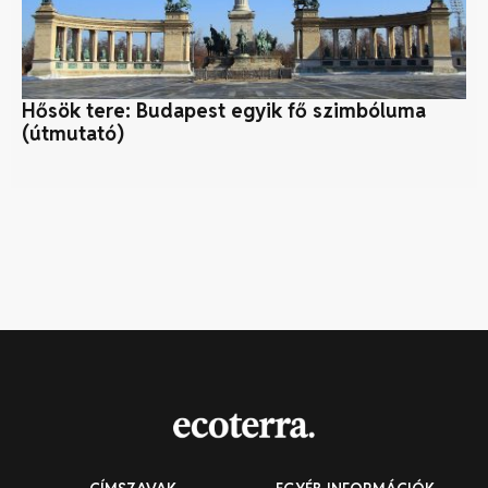
Hősök tere: Budapest egyik fő szimbóluma
K
(útmutató)