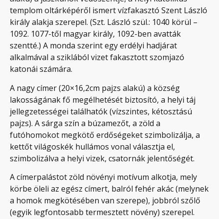
templom oltárképéről ismert vízfakasztó Szent László
király alakja szerepel. (Szt. László szül.: 1040 körül –
1092. 1077-től magyar király, 1092-ben avatták
szentté.) A monda szerint egy erdélyi hadjárat
alkalmával a sziklából vizet fakasztott szomjazó
katonái számára.
A nagy címer (20×16,2cm pajzs alakú) a község
lakosságának fő megélhetését biztosító, a helyi táj
jellegzetességei találhatók (vízszintes, kétosztású
pajzs). A sárga szín a búzamezőt, a zöld a
futóhomokot megkötő erdőségeket szimbolizálja, a
kettőt világoskék hullámos vonal választja el,
szimbolizálva a helyi vizek, csatornák jelentőségét.
A címerpalástot zöld növényi motívum alkotja, mely
körbe öleli az egész címert, balról fehér akác (melynek
a homok megkötésében van szerepe), jobbról szőlő
(egyik legfontosabb termesztett növény) szerepel.