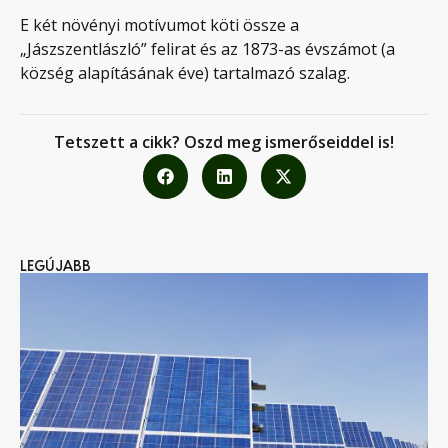
E két növényi motívumot köti össze a
„Jászszentlászló” felirat és az 1873-as évszámot (a
község alapításának éve) tartalmazó szalag.
Tetszett a cikk? Oszd meg ismerőseiddel is!
LEGÚJABB