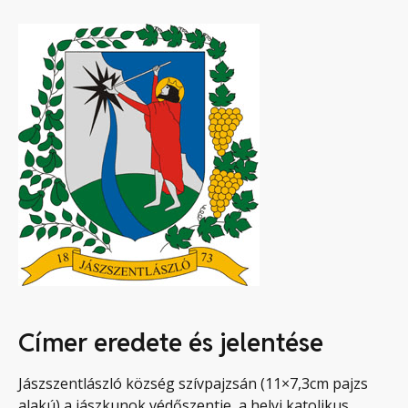
Címer eredete és jelentése
Jászszentlászló község szívpajzsán (11×7,3cm pajzs
alakú) a jászkunok védőszentje, a helyi katolikus