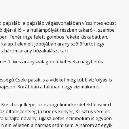
d pajzsláb, a pajzsláb vágásvonalában vízszintes ezüst
öldjén álló – a hullámpólyát részben takaró -, szembe
ében. Fehér inge felett gombos fekete kiskabátban,
 kalap. Felemelt jobbjában arany szőlőfürtöt egy
 és három arany búzakalászt tart.
ődésű, íves aranyszalagon feketével a nagybetűs
ességű Csele patak, s a vidéket még több vízfolyás is
 pajzson. Korábban a faluban négy vízimalom is
 Krisztus jelképe, az evangéliumi kezdetektől ismert
az oltáriszentség (a bor és kenyér, Krisztus vére és
jra kihajtó növény, újjászületés-szimbólum is egyben.
k. Nem véletlen a hármas szám sem. A három az egyik