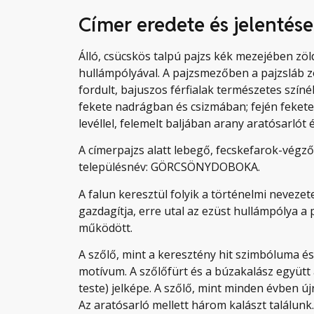
Címer eredete és jelentése
Álló, csücskös talpú pajzs kék mezejében zöl
hullámpólyával. A pajzsmezőben a pajzsláb z
fordult, bajuszos férfialak természetes szín
fekete nadrágban és csizmában; fején fekete
levéllel, felemelt baljában arany aratósarlót
A címerpajzs alatt lebegő, fecskefarok-végz
településnév: GÖRCSÖNYDOBOKA.
A falun keresztül folyik a történelmi nevezet
gazdagítja, erre utal az ezüst hullámpólya a
működött.
A szőlő, mint a keresztény hit szimbóluma és
motívum. A szőlőfürt és a búzakalász együtt 
teste) jelképe. A szőlő, mint minden évben ú
Az aratósarló mellett három kalászt találun