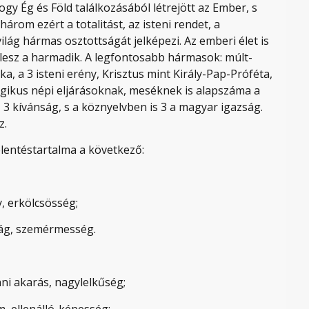
ogy Ég és Föld találkozásából létrejött az Ember, s
 három ezért a totalitást, az isteni rendet, a
ilág hármas osztottságát jelképezi. Az emberi élet is
lesz a harmadik. A legfontosabb hármasok: múlt-
ka, a 3 isteni erény, Krisztus mint Király-Pap-Próféta,
ágikus népi eljárásoknak, meséknek is alapszáma a
a, 3 kívánság, s a köznyelvben is 3 a magyar igazság.
z.
lentéstartalma a következő:
y, erkölcsösség;
nság, szemérmesség.
nni akarás, nagylelkűség;
m, ellenálló-képesség;