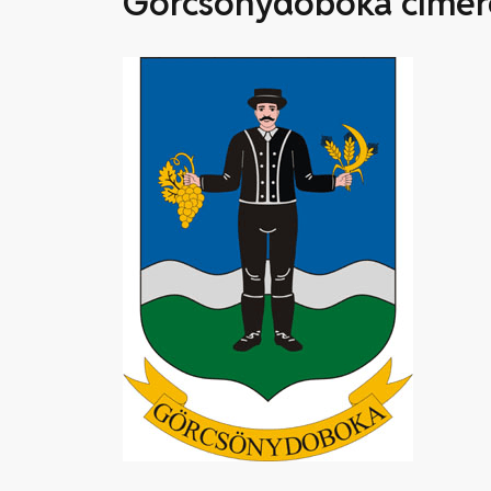
Görcsönydoboka címer