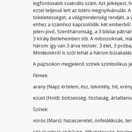
legfontosabb szakrális szám. Azt jelképezi, h
ezzel teljessé lett az isteni megnyilvánulás. A
tökéletességet, a világmindenség rendjét, a v
ehhez a számhoz kapcsolódik: két emberből 
jelen-jövő, Szentháromság, a 3 bibliai pátriár
3 király Betlehemben stb. A mítoszoknak, m
három: így van 3 árva testvér, 3 élet, 3 prób
Mindezekről is szól tehát a három búzakalás
A pajzsokon megjelenő színek szimbolikus je
Fémek:
arany (Nap): értelem, ész, tekintély, hit, erén
ezüst (Hold): bölcsesség, tisztaság, ártatla
Színek:
vörös (Mars): hazaszeretet, önfeláldozás, te
kék (Jupiter): elvhűség, állhatatosság, bizalo