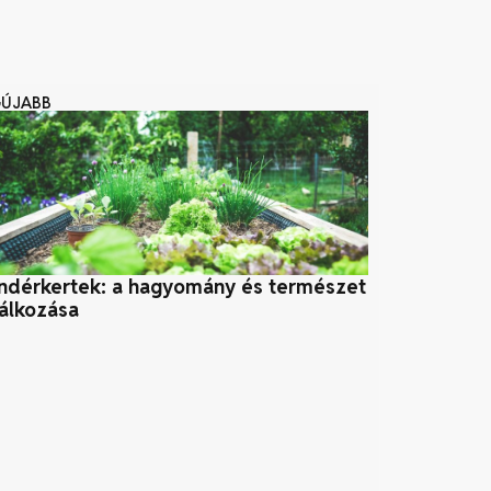
GÚJABB
ndérkertek: a hagyomány és természet
A repohár út
lálkozása
műanyagszen