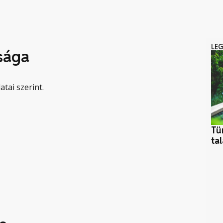
LE
sága
atai szerint.
Tü
ta