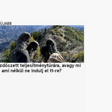
GÚJABB
zdőszett teljesítménytúrára, avagy mi
Tündérkerte
 ami nélkül ne indulj el tt-re?
találkozása