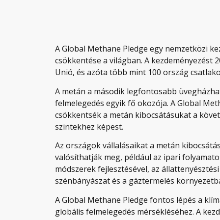
A Global Methane Pledge egy nemzetközi ke
csökkentése a világban. A kezdeményezést 20
Unió, és azóta több mint 100 ország csatlako
A metán a második legfontosabb üvegházhatá
felmelegedés egyik fő okozója. A Global Met
csökkentsék a metán kibocsátásukat a követ
szintekhez képest.
Az országok vállalásaikat a metán kibocsá
valósíthatják meg, például az ipari folyamat
módszerek fejlesztésével, az állattenyésztés
szénbányászat és a gáztermelés környezetba
A Global Methane Pledge fontos lépés a klím
globális felmelegedés mérsékléséhez. A kez