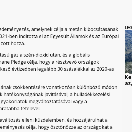
LE
zdeményezés, amelynek célja a metán kibocsátásának
21-ben indította el az Egyesült Államok és az Európai
zott hozzá.
sú gáz a szén-dioxid után, és a globális
hane Pledge célja, hogy a résztvevő országok
kező évtizedben legalább 30 százalékkal az 2020-as
Ke
az,
tásának csökkentésére vonatkozóan különböző módon
ok hatékonyságának javításával, a hulladékkezelési
i gyakorlatok megváltoztatásával vagy a
rátabbá tételével.
aváltozás elleni küzdelemben, és hozzájárulhat a
deményezés célja, hogy ösztönözze az országokat a