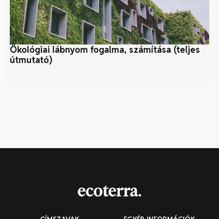
Ökológiai lábnyom fogalma, számítása (teljes
N
útmutató)