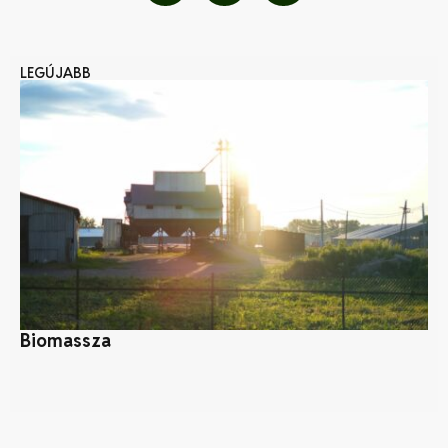
LEGÚJABB
Biomassza
Ke
am