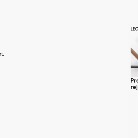
LE
t.
Pr
re