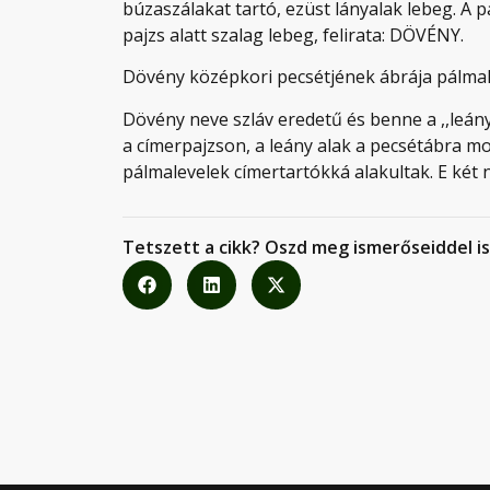
búzaszálakat tartó, ezüst lányalak lebeg. A 
pajzs alatt szalag lebeg, felirata: DÖVÉNY.
Dövény középkori pecsétjének ábrája pálmal
Dövény neve szláv eredetű és benne a ,,leány
a címerpajzson, a leány alak a pecsétábra mo
pálmalevelek címertartókká alakultak. E két n
Tetszett a cikk? Oszd meg ismerőseiddel is