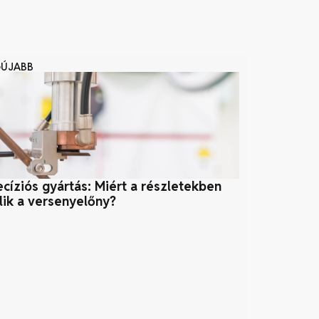
GÚJABB
ecíziós gyártás: Miért a részletekben
Fenntartható
jlik a versenyelőny?