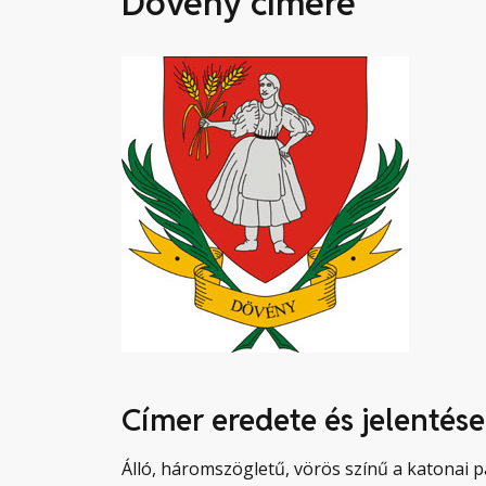
Dövény címere
Címer eredete és jelentése
Álló, háromszögletű, vörös színű a katonai 