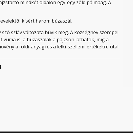
pajzstartó mindkét oldalon egy-egy zöld pálmaág. A
evelektől kísért három búzaszál.
 szó szláv változata búvik meg. A községnév szerepel
tívuma is, a búzaszálak a pajzson láthatók, míg a
övény a földi-anyagi és a lelki-szellemi értékekre utal.
!