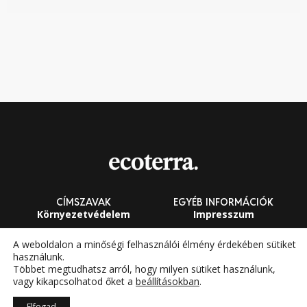
CÍMSZAVAK
EGYÉB INFORMÁCIÓK
Környezetvédelem
Impresszum
Fenntarthatóság
Általános Szerződési
A weboldalon a minőségi felhasználói élmény érdekében sütiket
Feltételek
használunk.
Megújuló energia
Többet megtudhatsz arról, hogy milyen sütiket használunk,
vagy kikapcsolhatod őket a
beállításokban
.
Elfogad