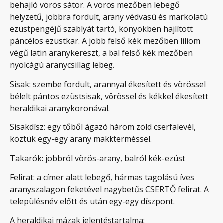
behajló vörös sátor. A vörös mezőben lebegő
helyzetű, jobbra fordult, arany védvasú és markolatú
ezüstpengéjű szablyát tartó, könyökben hajlított
páncélos ezüstkar. A jobb felső kék mezőben liliom
végű latin aranykereszt, a bal felső kék mezőben
nyolcágú aranycsillag lebeg.
Sisak: szembe fordult, arannyal ékesített és vörössel
bélelt pántos ezüstsisak, vörössel és kékkel ékesített
heraldikai aranykoronával.
Sisakdísz: egy tőből ágazó három zöld cserfalevél,
köztük egy-egy arany makkterméssel.
Takarók: jobbról vörös-arany, balról kék-ezüst
Felirat: a címer alatt lebegő, hármas tagolású íves
aranyszalagon feketével nagybetűs CSERTŐ felirat. A
településnév előtt és után egy-egy díszpont.
A heraldikai mázak jelentéstartalma: