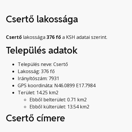
Csertő lakossága
Csertő
lakossága
376
fő
a KSH adatai szerint.
Település adatok
Település neve: Csertő
Lakosság: 376 fő
Irányítószám: 7931
GPS koordináta: N46.0899 E17.7984
Terület: 14.25 km2
Ebből belterület: 0.71 km2
Ebből külterület: 13.54 km2
Csertő címere