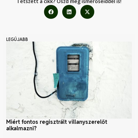
Tetszett a cikk? Oszd meg ismerőseiddel is!
LEGÚJABB
Miért fontos regisztrált villanyszerelőt
A 
alkalmazni?