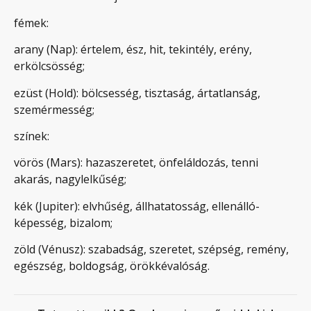
fémek:
arany (Nap): értelem, ész, hit, tekintély, erény,
erkölcsösség;
ezüst (Hold): bölcsesség, tisztaság, ártatlanság,
szemérmesség;
színek:
vörös (Mars): hazaszeretet, önfeláldozás, tenni
akarás, nagylelkűség;
kék (Jupiter): elvhűség, állhatatosság, ellenálló-
képesség, bizalom;
zöld (Vénusz): szabadság, szeretet, szépség, remény,
egészség, boldogság, örökkévalóság.