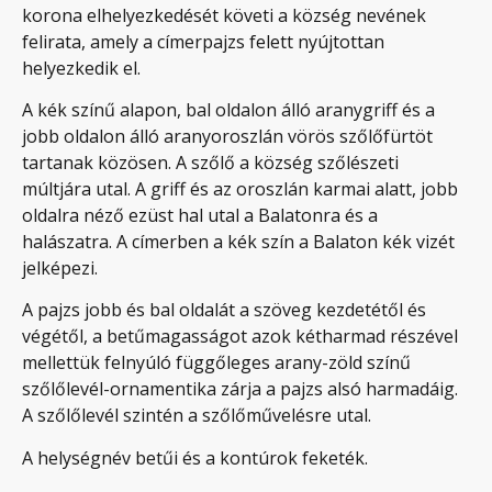
korona elhelyezkedését követi a község nevének
felirata, amely a címerpajzs felett nyújtottan
helyezkedik el.
A kék színű alapon, bal oldalon álló aranygriff és a
jobb oldalon álló aranyoroszlán vörös szőlőfürtöt
tartanak közösen. A szőlő a község szőlészeti
múltjára utal. A griff és az oroszlán karmai alatt, jobb
oldalra néző ezüst hal utal a Balatonra és a
halászatra. A címerben a kék szín a Balaton kék vizét
jelképezi.
A pajzs jobb és bal oldalát a szöveg kezdetétől és
végétől, a betűmagasságot azok kétharmad részével
mellettük felnyúló függőleges arany-zöld színű
szőlőlevél-ornamentika zárja a pajzs alsó harmadáig.
A szőlőlevél szintén a szőlőművelésre utal.
A helységnév betűi és a kontúrok feketék.