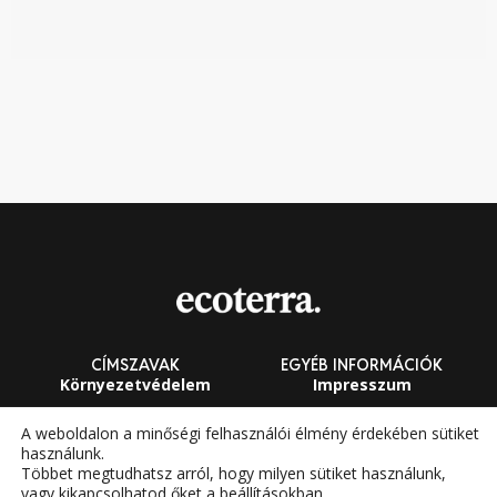
zö
CÍMSZAVAK
EGYÉB INFORMÁCIÓK
Környezetvédelem
Impresszum
Fenntarthatóság
Általános Szerződési
A weboldalon a minőségi felhasználói élmény érdekében sütiket
Feltételek
használunk.
Megújuló energia
Többet megtudhatsz arról, hogy milyen sütiket használunk,
vagy kikapcsolhatod őket a
beállításokban
.