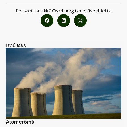
Tetszett a cikk? Oszd meg ismerőseiddel is!
LEGÚJABB
Atomerőmű
Kö