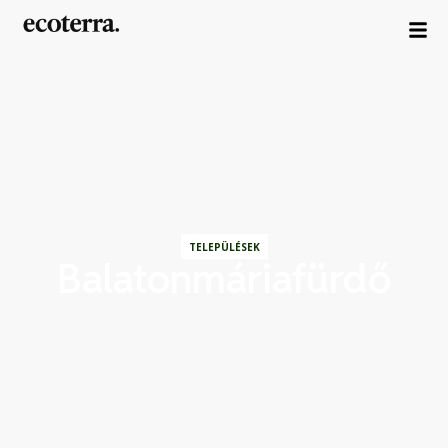
TELEPÜLÉSEK
Balatonmáriafürdő