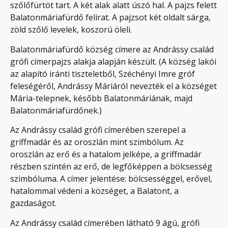
szőlőfürtöt tart. A két alak alatt úszó hal. A pajzs felett
Balatonmáriafürdő felirat. A pajzsot két oldalt sárga,
zöld szőlő levelek, koszorú öleli.
Balatonmáriafürdő község címere az Andrássy család
grófi címerpajzs alakja alapján készült. (A község lakói
az alapító iránti tiszteletből, Széchényi Imre gróf
feleségéről, Andrássy Máriáról nevezték el a községet
Mária-telepnek, később Balatonmáriának, majd
Balatonmáriafürdőnek.)
Az Andrássy család grófi címerében szerepel a
griffmadár és az oroszlán mint szimbólum. Az
oroszlán az erő és a hatalom jelképe, a griffmadár
részben szintén az erő, de legfőképpen a bölcsesség
szimbóluma. A címer jelentése: bölcsességgel, erővel,
hatalommal védeni a községet, a Balatont, a
gazdaságot.
Az Andrássy család címerében látható 9 ágú, grófi