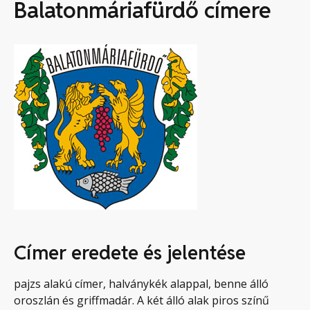
Balatonmáriafürdő címere
Címer eredete és jelentése
pajzs alakú címer, halványkék alappal, benne álló
oroszlán és griffmadár. A két álló alak piros színű