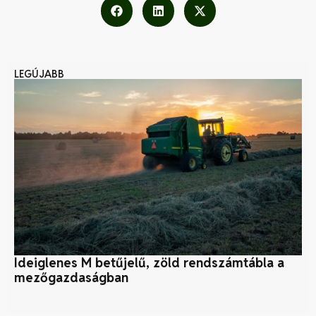
LEGÚJABB
Ideiglenes M betűjelű, zöld rendszámtábla a
A 
mezőgazdaságban