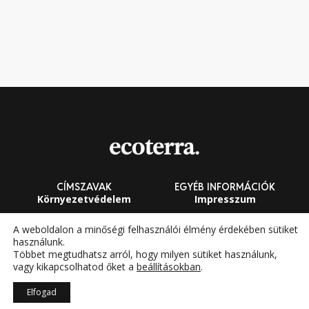
CÍMSZAVAK
EGYÉB INFORMÁCIÓK
Környezetvédelem
Impresszum
Fenntarthatóság
Általános Szerződési
A weboldalon a minőségi felhasználói élmény érdekében sütiket
Feltételek
használunk.
Megújuló energia
Többet megtudhatsz arról, hogy milyen sütiket használunk,
vagy kikapcsolhatod őket a
beállításokban
.
Elfogad