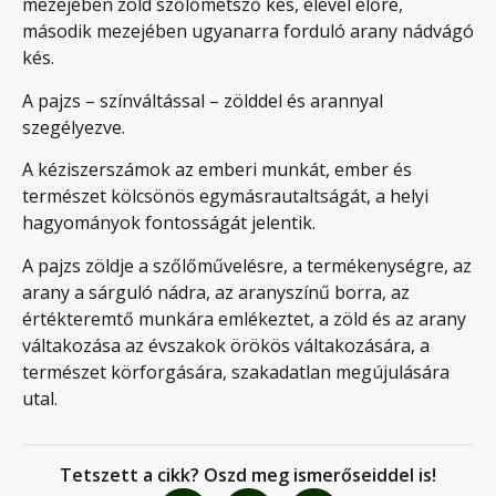
mezejében zöld szőlőmetsző kés, élével előre,
második mezejében ugyanarra forduló arany nádvágó
kés.
A pajzs – színváltással – zölddel és arannyal
szegélyezve.
A kéziszerszámok az emberi munkát, ember és
természet kölcsönös egymásrautaltságát, a helyi
hagyományok fontosságát jelentik.
A pajzs zöldje a szőlőművelésre, a termékenységre, az
arany a sárguló nádra, az aranyszínű borra, az
értékteremtő munkára emlékeztet, a zöld és az arany
váltakozása az évszakok örökös váltakozására, a
természet körforgására, szakadatlan megújulására
utal.
Tetszett a cikk? Oszd meg ismerőseiddel is!