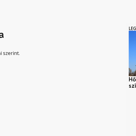
LE
a
 szerint.
Hő
sz