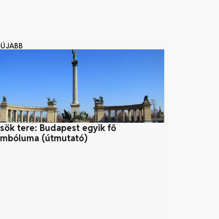
GÚJABB
sök tere: Budapest egyik fő
Mitől lehet f
imbóluma (útmutató)
zöld építész