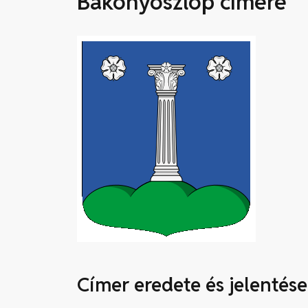
Bakonyoszlop címere
Címer eredete és jelentése