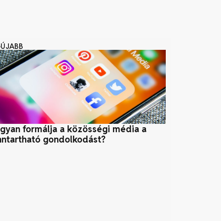
GÚJABB
gyan formálja a közösségi média a
Organikus v
nntartható gondolkodást?
tápoldatok a