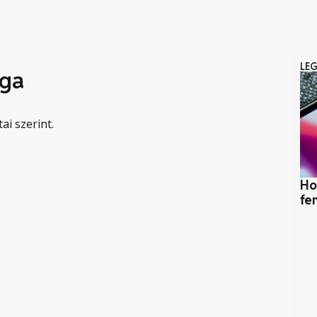
LE
ága
ai szerint.
Ho
fe