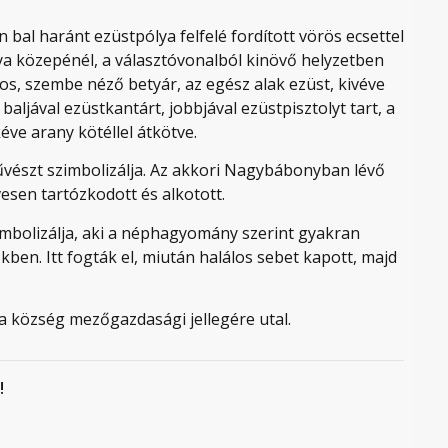
 bal haránt ezüstpólya felfelé fordított vörös ecsettel
lya közepénél, a választóvonalból kinövő helyzetben
s, szembe néző betyár, az egész alak ezüst, kivéve
baljával ezüstkantárt, jobbjával ezüstpisztolyt tart, a
éve arany kötéllel átkötve.
űvészt szimbolizálja. Az akkori Nagybábonyban lévő
sen tartózkodott és alkotott.
imbolizálja, aki a néphagyomány szerint gyakran
en. Itt fogták el, miután halálos sebet kapott, majd
 a község mezőgazdasági jellegére utal.
!