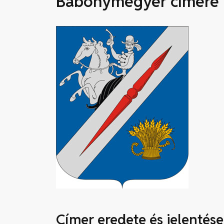
Bábonymegyer címere
Címer eredete és jelentése