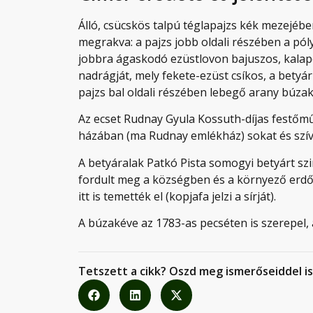
Álló, csücskös talpú téglapajzs kék mezejében
megrakva: a pajzs jobb oldali részében a pó
jobbra ágaskodó ezüstlovon bajuszos, kalapo
nadrágját, mely fekete-ezüst csíkos, a betyár 
pajzs bal oldali részében lebegő arany búzak
Az ecset Rudnay Gyula Kossuth-díjas festőm
házában (ma Rudnay emlékház) sokat és szíve
A betyáralak Patkó Pista somogyi betyárt sz
fordult meg a községben és a környező erdőkb
itt is temették el (kopjafa jelzi a sírját).
A búzakéve az 1783-as pecséten is szerepel,
Tetszett a cikk? Oszd meg ismerőseiddel is