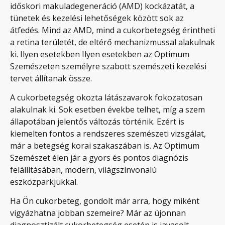
időskori makuladegeneráció (AMD) kockázatát, a
tünetek és kezelési lehetőségek között sok az
átfedés. Mind az AMD, mind a cukorbetegség érintheti
a retina területét, de eltérő mechanizmussal alakulnak
ki. Ilyen esetekben Ilyen esetekben az Optimum
Szemészeten személyre szabott szemészeti kezelési
tervet állítanak össze.
A cukorbetegség okozta látászavarok fokozatosan
alakulnak ki. Sok esetben évekbe telhet, míg a szem
állapotában jelentős változás történik. Ezért is
kiemelten fontos a rendszeres szemészeti vizsgálat,
már a betegség korai szakaszában is. Az Optimum
Szemészet élen jár a gyors és pontos diagnózis
felállításában, modern, világszínvonalú
eszközparkjukkal.
Ha Ön cukorbeteg, gondolt már arra, hogy miként
vigyázhatna jobban szemeire? Már az újonnan