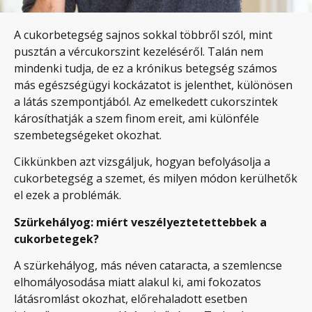
A cukorbetegség sajnos sokkal többről szól, mint
pusztán a vércukorszint kezeléséről. Talán nem
mindenki tudja, de ez a krónikus betegség számos
más egészségügyi kockázatot is jelenthet, különösen
a látás szempontjából. Az emelkedett cukorszintek
károsíthatják a szem finom ereit, ami különféle
szembetegségeket okozhat.
Cikkünkben azt vizsgáljuk, hogyan befolyásolja a
cukorbetegség a szemet, és milyen módon kerülhetők
el ezek a problémák.
Szürkehályog: miért veszélyeztetettebbek a
cukorbetegek?
A szürkehályog, más néven cataracta, a szemlencse
elhomályosodása miatt alakul ki, ami fokozatos
látásromlást okozhat, előrehaladott esetben