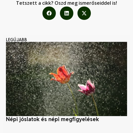
Tetszett a cikk? Oszd meg ismerőseiddel is!
LEGÚJABB
Népi jóslatok és népi megfigyelések
Kö
pr