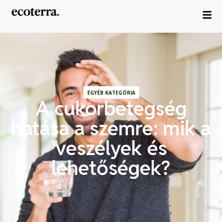
EGYÉB KATEGÓRIA
A cukorbetegség
hatása a szemre: mik a
veszélyek és
lehetőségek?