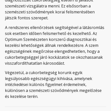
diagnosztizált cukorbetegség esetén is javasolt
szemészeti vizsgálatra menni. Ez elsősorban a
szemészeti szövődmények korai felismerésében
játszik fontos szerepet.
A rendszeres ellenőrzések segítségével a látásromlás
sok esetben időben felismerhető és kezelhető. Az
Optimum Szemészeten korszerű diagnosztikai és
kezelési lehetőségek állnak rendelkezésre. A szem
egészségének megőrzése elengedhetetlen, hogy a
cukorbetegséggel járó kockázatok se okozhassanak
visszafordíthatatlan károsodást.
Végezetül, a cukorbetegség korunk egyik
legsúlyosabb egészségügyi kihívása, amelynek
intézkedései különös figyelmet érdemelnek,
különösen a szemészeti szövődmények megelőzése
és kezelése terén.