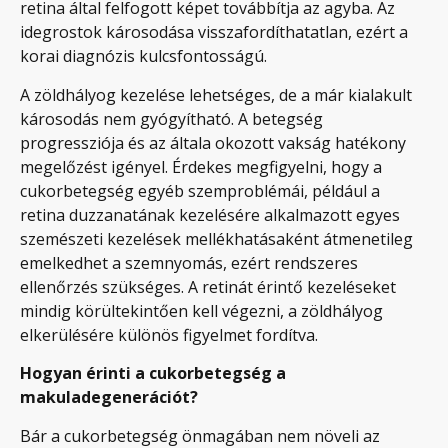
retina által felfogott képet továbbítja az agyba. Az
idegrostok károsodása visszafordíthatatlan, ezért a
korai diagnózis kulcsfontosságú.
A zöldhályog kezelése lehetséges, de a már kialakult
károsodás nem gyógyítható. A betegség
progressziója és az általa okozott vakság hatékony
megelőzést igényel. Érdekes megfigyelni, hogy a
cukorbetegség egyéb szemproblémái, például a
retina duzzanatának kezelésére alkalmazott egyes
szemészeti kezelések mellékhatásaként átmenetileg
emelkedhet a szemnyomás, ezért rendszeres
ellenőrzés szükséges.
A retinát érintő kezeléseket
mindig körültekintően kell végezni, a zöldhályog
elkerülésére különös figyelmet fordítva.
Hogyan érinti a cukorbetegség a
makuladegenerációt?
Bár a cukorbetegség önmagában nem növeli az