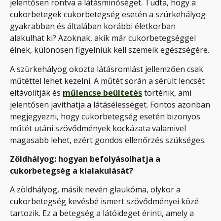
jelentősen rontva a látásminőséget. Tudta, hogy a
cukorbetegek cukorbetegség esetén a szürkehályog
gyakrabban és általában korábbi életkorban
alakulhat ki? Azoknak, akik már cukorbetegséggel
élnek, különösen figyelniük kell szemeik egészségére.
A szürkehályog okozta látásromlást jellemzően csak
műtéttel lehet kezelni. A műtét során a sérült lencsét
eltávolítják és
műlencse beültetés
történik, ami
jelentősen javíthatja a látásélességet. Fontos azonban
megjegyezni, hogy cukorbetegség esetén bizonyos
műtét utáni szövődmények kockázata valamivel
magasabb lehet, ezért gondos ellenőrzés szükséges.
Zöldhályog: hogyan befolyásolhatja a
cukorbetegség a kialakulását?
A zöldhályog, másik nevén glaukóma, olykor a
cukorbetegség kevésbé ismert szövődményei közé
tartozik. Ez a betegség a látóideget érinti, amely a