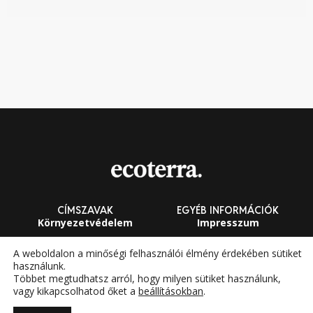
CÍMSZAVAK
EGYÉB INFORMÁCIÓK
Környezetvédelem
Impresszum
Fenntarthatóság
Általános Szerződési
A weboldalon a minőségi felhasználói élmény érdekében sütiket
Feltételek
használunk.
Megújuló energia
Többet megtudhatsz arról, hogy milyen sütiket használunk,
vagy kikapcsolhatod őket a
beállításokban
.